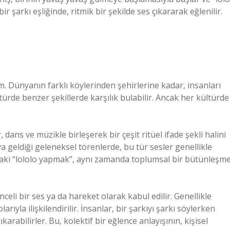
r şarkı eşliğinde, ritmik bir şekilde ses çıkararak eğlenilir.
im. Dünyanın farklı köylerinden şehirlerine kadar, insanları
ürde benzer şekillerde karşılık bulabilir. Ancak her kültürde
 dans ve müzikle birleşerek bir çeşit ritüel ifade şekli halini
aya geldiği geleneksel törenlerde, bu tür sesler genellikle
radaki “lololo yapmak”, aynı zamanda toplumsal bir bütünleşm
celi bir ses ya da hareket olarak kabul edilir. Genellikle
ıyla ilişkilendirilir. İnsanlar, bir şarkıyı şarkı söylerken
ıkarabilirler. Bu, kolektif bir eğlence anlayışının, kişisel