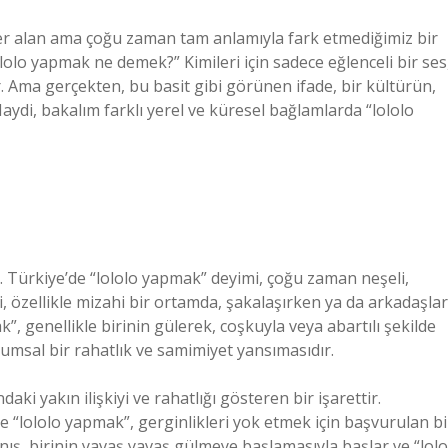
r alan ama çoğu zaman tam anlamıyla fark etmediğimiz bir
lolo yapmak ne demek?” Kimileri için sadece eğlenceli bir ses
ir. Ama gerçekten, bu basit gibi görünen ifade, bir kültürün,
aydi, bakalım farklı yerel ve küresel bağlamlarda “lololo
m. Türkiye’de “lololo yapmak” deyimi, çoğu zaman neşeli,
eyi, özellikle mizahi bir ortamda, şakalaşırken ya da arkadaşlar
”, genellikle birinin gülerek, coşkuyla veya abartılı şekilde
lumsal bir rahatlık ve samimiyet yansımasıdır.
ki yakın ilişkiyi ve rahatlığı gösteren bir işarettir.
e “lololo yapmak”, gerginlikleri yok etmek için başvurulan bi
ış, birinin yavaş yavaş gülmeye başlamasıyla başlar ve “lolo