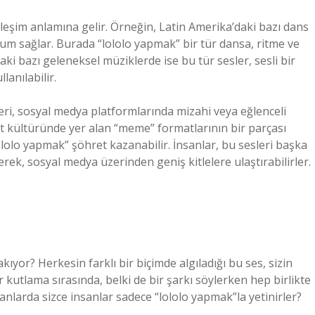
kileşim anlamına gelir. Örneğin, Latin Amerika’daki bazı dans
uyum sağlar. Burada “lololo yapmak” bir tür dansa, ritme ve
i bazı geleneksel müziklerde ise bu tür sesler, sesli bir
lanılabilir.
leri, sosyal medya platformlarında mizahi veya eğlenceli
net kültüründe yer alan “meme” formatlarının bir parçası
ololo yapmak” şöhret kazanabilir. İnsanlar, bu sesleri başka
erek, sosyal medya üzerinden geniş kitlelere ulaştırabilirler.
akıyor? Herkesin farklı bir biçimde algıladığı bu ses, sizin
r kutlama sırasında, belki de bir şarkı söylerken hep birlikte
anlarda sizce insanlar sadece “lololo yapmak”la yetinirler?