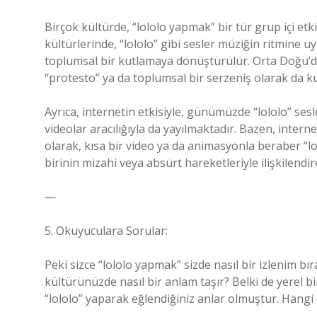
Birçok kültürde, “lololo yapmak” bir tür grup içi et
kültürlerinde, “lololo” gibi sesler müziğin ritmine 
toplumsal bir kutlamaya dönüştürülür. Orta Doğu’dak
“protesto” ya da toplumsal bir serzeniş olarak da kul
Ayrıca, internetin etkisiyle, günümüzde “lololo” ses
videolar aracılığıyla da yayılmaktadır. Bazen, inter
olarak, kısa bir video ya da animasyonla beraber “l
birinin mizahi veya absürt hareketleriyle ilişkilendir
—
5. Okuyuculara Sorular:
Peki sizce “lololo yapmak” sizde nasıl bir izlenim bır
kültürünüzde nasıl bir anlam taşır? Belki de yerel bi
“lololo” yaparak eğlendiğiniz anlar olmuştur. Hangi 