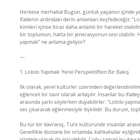
Herkese merhaba! Bugün, günlük yaşamın içinde ye
ifadenin ardındaki derin anlamları keşfedeceğiz: “Lo
kimileri içinse biraz daha anlamlı bir hareket olabil
bir toplumun, hatta bir jenerasyonun sesi olabilir. H
yapmak” ne anlama geliyor?
—
1. Lololo Yapmak: Yerel Perspektiften Bir Bakış
İlk olarak, yerel kültürler üzerinden değerlendireli
eğlenceli bir tavır olarak anlaşılır. İnsanlar bu ifad
arasında şarkı söylerken duyabilirler. “Lololo yapmak
ses çıkararak eğlenmesiyle ilişkilidir. Bu durum, top
Bu tür bir davranış, Türk kültüründe insanlar arasında
Genellikle dostane bir ortamda, kahkahalar eşliğind
yöntem olarak da görülebilir. Çoğu zaman bu davran