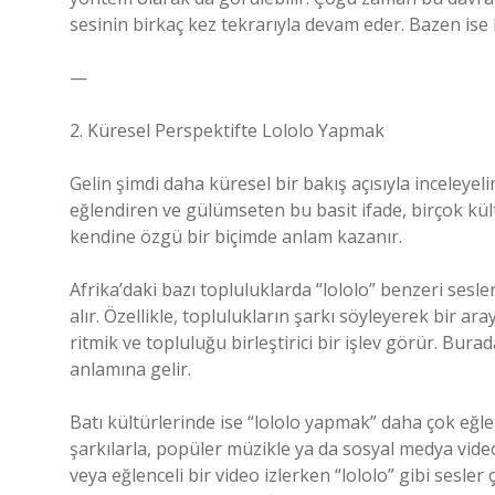
sesinin birkaç kez tekrarıyla devam eder. Bazen ise bi
—
2. Küresel Perspektifte Lololo Yapmak
Gelin şimdi daha küresel bir bakış açısıyla inceleyel
eğlendiren ve gülümseten bu basit ifade, birçok kült
kendine özgü bir biçimde anlam kazanır.
Afrika’daki bazı topluluklarda “lololo” benzeri sesler,
alır. Özellikle, toplulukların şarkı söyleyerek bir ar
ritmik ve topluluğu birleştirici bir işlev görür. Bu
anlamına gelir.
Batı kültürlerinde ise “lololo yapmak” daha çok eğlen
şarkılarla, popüler müzikle ya da sosyal medya videolar
veya eğlenceli bir video izlerken “lololo” gibi sesler ç