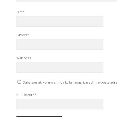
İsim*
E-Posta*
Web Sitesi
Daha sonraki yorumlarımda kullanılması için adım, e-posta adres
5 + 3 kaçtır?
*