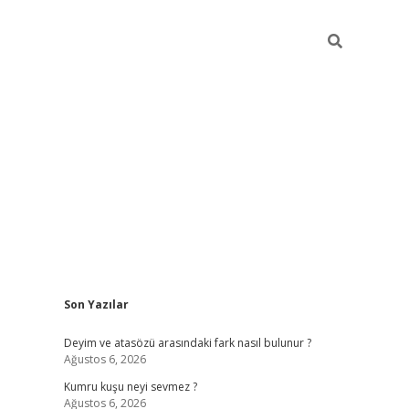
Sidebar
Son Yazılar
e/
vdcasino sitesi
grandoperabet giriş
https://www.betexper.xy
Deyim ve atasözü arasındaki fark nasıl bulunur ?
Ağustos 6, 2026
Kumru kuşu neyi sevmez ?
Ağustos 6, 2026