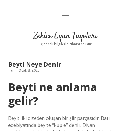
menüyü
Anasayfa
aç
Gizlilik Politikası
Zekice Oyun Tüyoları
Yasal Uyarı
Eğlenceli bilgilerle zihnini çalıştır!
Hakkımızda
Beyti Neye Denir
Tarih: Ocak 8, 2025
Beyti ne anlama
gelir?
Beyit, iki dizeden oluşan bir şiir parçasıdır. Batı
edebiyatında beyite “kuple” denir. Divan