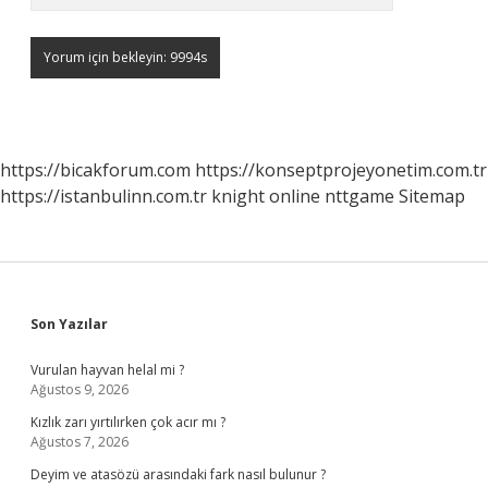
https://bicakforum.com
https://konseptprojeyonetim.com.tr
https://istanbulinn.com.tr
knight online
nttgame
Sitemap
Sidebar
Son Yazılar
Vurulan hayvan helal mi ?
Ağustos 9, 2026
Kızlık zarı yırtılırken çok acır mı ?
Ağustos 7, 2026
Deyim ve atasözü arasındaki fark nasıl bulunur ?