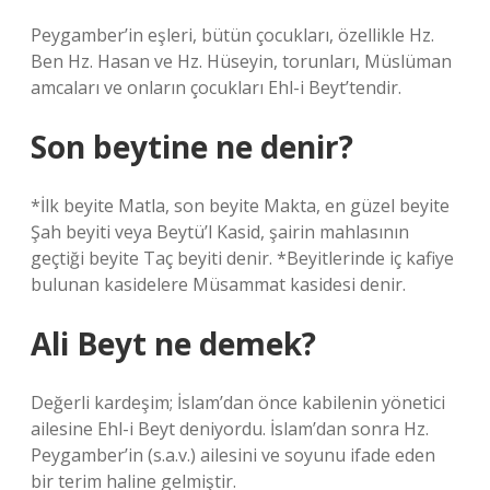
Peygamber’in eşleri, bütün çocukları, özellikle Hz.
Ben Hz. Hasan ve Hz. Hüseyin, torunları, Müslüman
amcaları ve onların çocukları Ehl-i Beyt’tendir.
Son beytine ne denir?
*İlk beyite Matla, son beyite Makta, en güzel beyite
Şah beyiti veya Beytü’l Kasid, şairin mahlasının
geçtiği beyite Taç beyiti denir. *Beyitlerinde iç kafiye
bulunan kasidelere Müsammat kasidesi denir.
Ali Beyt ne demek?
Değerli kardeşim; İslam’dan önce kabilenin yönetici
ailesine Ehl-i Beyt deniyordu. İslam’dan sonra Hz.
Peygamber’in (s.a.v.) ailesini ve soyunu ifade eden
bir terim haline gelmiştir.