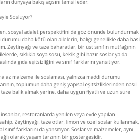
ların dünyaya bakış açısını temsil eder.
eyle Sosluyor?
en, sosyal adalet perspektifini de göz önünde bulundurmak
durumu daha kötü olan ailelerin, balığı genellikle daha basi
m. Zeytinyağı ve taze baharatlar, bir üst sınıfın mutfağının
ilelerde, sıklıkla soya sosu, kekik gibi hazır soslar ya da
ında gıda eşitsizliğini ve sınıf farklarını yansıtıyor.
aha az malzeme ile soslaması, yalnızca maddi durumu
rının, toplumun daha geniş yapısal eşitsizliklerinden nasıl
, taze balık almak yerine, daha uygun fiyatlı ve uzun süre
insanlar, restoranlarda yenilen veya evde yapılan
sahip. Zeytinyağı, taze otlar, limon ve özel soslar kullanmak,
 sınıf farklarını da yansıtıyor. Soslar ve malzemeler, aynı
 olarak yaşam tarzının bir göstergesidir.