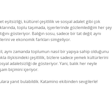
 eşitsizliği, kültürel çeşitlilik ve sosyal adalet gibi çok
aklarında, toplu taşımada, işyerlerinde gözlemlediğim her şey
ğını gösteriyor. Balığın sosu, sadece bir tat değil; aynı
llerini ve ekonomik farkları simgeliyor.
ğil, aynı zamanda toplumun nasıl bir yapıya sahip olduğunu
la ilişkisindeki çeşitlilik, bizlere sadece yemek kültürlerini
osyal adaletsizliği de gösteriyor. Yani, balık her neyle
şam biçimini içeriyor.
orulara yanıt bulabildik. Katamino ekibinden sevgilerle!