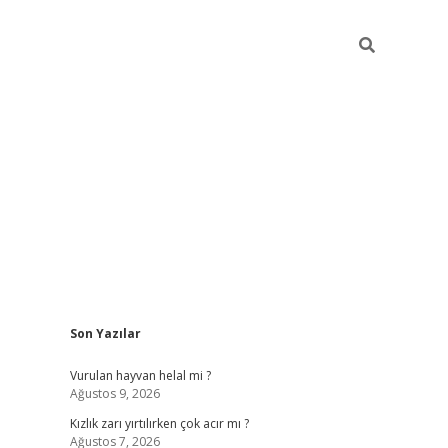
Sidebar
Son Yazılar
e/
vdcasino sitesi
grandoperabet giriş
https://www.betexper.x
Vurulan hayvan helal mi ?
Ağustos 9, 2026
Kızlık zarı yırtılırken çok acır mı ?
Ağustos 7, 2026