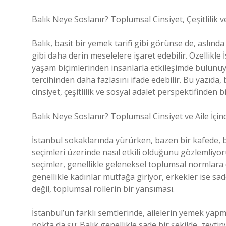
Balık Neye Soslanır? Toplumsal Cinsiyet, Çeşitlilik 
Balık, basit bir yemek tarifi gibi görünse de, aslında 
gibi daha derin meselelere işaret edebilir. Özellikle 
yaşam biçimlerinden insanlarla etkileşimde bulunuy
tercihinden daha fazlasını ifade edebilir. Bu yazıda
cinsiyet, çeşitlilik ve sosyal adalet perspektifinden b
Balık Neye Soslanır? Toplumsal Cinsiyet ve Aile İçin
İstanbul sokaklarında yürürken, bazen bir kafede, 
seçimleri üzerinde nasıl etkili olduğunu gözlemliyoru
seçimler, genellikle geleneksel toplumsal normlara d
genellikle kadınlar mutfağa giriyor, erkekler ise sa
değil, toplumsal rollerin bir yansıması.
İstanbul’un farklı semtlerinde, ailelerin yemek yap
nokta da şu: Balık genellikle sade bir şekilde, zeyti