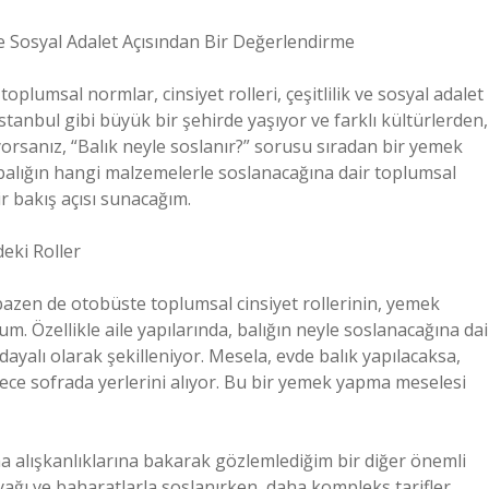
ve Sosyal Adalet Açısından Bir Değerlendirme
toplumsal normlar, cinsiyet rolleri, çeşitlilik ve sosyal adalet
İstanbul gibi büyük bir şehirde yaşıyor ve farklı kültürlerden,
orsanız, “Balık neyle soslanır?” sorusu sıradan bir yemek
, balığın hangi malzemelerle soslanacağına dair toplumsal
ir bakış açısı sunacağım.
deki Roller
bazen de otobüste toplumsal cinsiyet rollerinin, yemek
m. Özellikle aile yapılarında, balığın neyle soslanacağına dai
ayalı olarak şekilleniyor. Mesela, evde balık yapılacaksa,
dece sofrada yerlerini alıyor. Bu bir yemek yapma meselesi
ma alışkanlıklarına bakarak gözlemlediğim bir diğer önemli
nyağı ve baharatlarla soslanırken, daha kompleks tarifler,