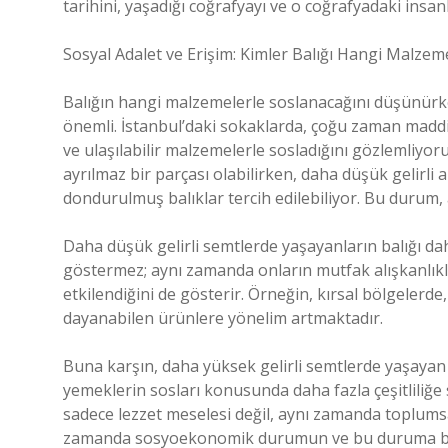
tarihini, yaşadığı coğrafyayı ve o coğrafyadaki insan
Sosyal Adalet ve Erişim: Kimler Balığı Hangi Malzem
Balığın hangi malzemelerle soslanacağını düşünürk
önemli. İstanbul’daki sokaklarda, çoğu zaman maddi 
ve ulaşılabilir malzemelerle sosladığını gözlemliyoru
ayrılmaz bir parçası olabilirken, daha düşük gelirli a
dondurulmuş balıklar tercih edilebiliyor. Bu durum, asl
Daha düşük gelirli semtlerde yaşayanların balığı d
göstermez; aynı zamanda onların mutfak alışkanlıkla
etkilendiğini de gösterir. Örneğin, kırsal bölgelerde
dayanabilen ürünlere yönelim artmaktadır.
Buna karşın, daha yüksek gelirli semtlerde yaşayan 
yemeklerin sosları konusunda daha fazla çeşitliliğe 
sadece lezzet meselesi değil, aynı zamanda toplumsal
zamanda sosyoekonomik durumun ve bu duruma bağlı