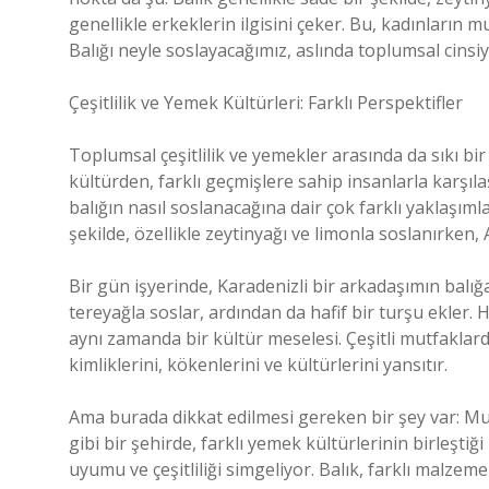
genellikle erkeklerin ilgisini çeker. Bu, kadınların 
Balığı neyle soslayacağımız, aslında toplumsal cinsi
Çeşitlilik ve Yemek Kültürleri: Farklı Perspektifler
Toplumsal çeşitlilik ve yemekler arasında da sıkı bi
kültürden, farklı geçmişlere sahip insanlarla karşıl
balığın nasıl soslanacağına dair çok farklı yaklaşım
şekilde, özellikle zeytinyağı ve limonla soslanırken,
Bir gün işyerinde, Karadenizli bir arkadaşımın balığa
tereyağla soslar, ardından da hafif bir turşu ekler. 
aynı zamanda bir kültür meselesi. Çeşitli mutfaklard
kimliklerini, kökenlerini ve kültürlerini yansıtır.
Ama burada dikkat edilmesi gereken bir şey var: Mutf
gibi bir şehirde, farklı yemek kültürlerinin birleşti
uyumu ve çeşitliliği simgeliyor. Balık, farklı malze