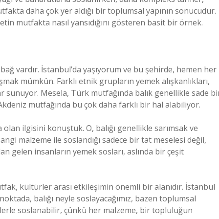
mutfakta daha çok yer aldığı bir toplumsal yapının sonucudur.
yetin mutfakta nasıl yansıdığını gösteren basit bir örnek.
r bağ vardır. İstanbul’da yaşıyorum ve bu şehirde, hemen her
aşmak mümkün. Farklı etnik grupların yemek alışkanlıkları,
lar sunuyor. Mesela, Türk mutfağında balık genellikle sade bi
 Akdeniz mutfağında bu çok daha farklı bir hal alabiliyor.
 olan ilgisini konuştuk. O, balığı genellikle sarımsak ve
Hangi malzeme ile soslandığı sadece bir tat meselesi değil,
an gelen insanların yemek sosları, aslında bir çeşit
ak, kültürler arası etkileşimin önemli bir alanıdır. İstanbul
ği noktada, balığı neyle soslayacağımız, bazen toplumsal
melerle soslanabilir, çünkü her malzeme, bir topluluğun