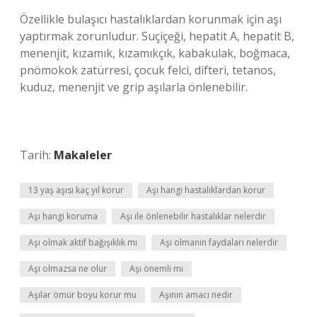
Özellikle bulaşıcı hastalıklardan korunmak için aşı
yaptırmak zorunludur. Suçiçeği, hepatit A, hepatit B,
menenjit, kızamık, kızamıkçık, kabakulak, boğmaca,
pnömokok zatürresi, çocuk felci, difteri, tetanos,
kuduz, menenjit ve grip aşılarla önlenebilir.
Tarih:
Makaleler
13 yaş aşısı kaç yıl korur
Aşı hangi hastalıklardan korur
Aşı hangi koruma
Aşı ile önlenebilir hastalıklar nelerdir
Aşı olmak aktif bağışıklık mı
Aşı olmanın faydaları nelerdir
Aşı olmazsa ne olur
Aşı önemli mi
Aşılar ömür boyu korur mu
Aşının amacı nedir