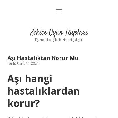
menüyü
Anasayfa
aç
Gizlilik Politikası
Zekice Oyun Tüyoları
Yasal Uyarı
Eğlenceli bilgilerle zihnini çalıştır!
Hakkımızda
Aşı Hastalıktan Korur Mu
Tarih: Aralık 14, 2024
Aşı hangi
hastalıklardan
korur?