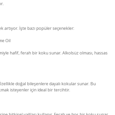
r.
 artıyor. İşte bazı popüler seçenekler:
me Oil
miyle hafif, ferah bir koku sunar. Alkolsüz olması, hassas
zellikle doğal bileşenlere dayalı kokular sunar. Bu
ak isteyenler için ideal bir tercihtir.
ne bitkisel yağları kullanır. Ferah ve hoş bir koku sunar,