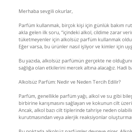
Merhaba sevgili okurlar,
Parfüm kullanmak, birçok kişi için günlük bakım rut
akla gelen ilk soru, “içindeki alkol, cildime zarar ver
tüketmeyenler için alkolsüz parfüm kullanmak olduk
Eğer varsa, bu ürünler nasıl işliyor ve kimler için u
Bu yazıda, alkolsüz parfümün gerçekte ne olduğunu
sağlığa olan etkilerini mercek altına alacağız. Hadi b
Alkolsüz Parfüm: Nedir ve Neden Tercih Edilir?
Parfüm, genellikle parfüm yağı, alkol ve su gibi bil
birbirine karışmasını sağlayan ve kokunun cilt üze
Ancak, alkol bazı cilt tiplerinde tahrişe neden olabilir
kurutmasından veya alerjik reaksiyonlar oluşturmas
Bu noktada alkolsüz parfümler devreye girer. Alkols