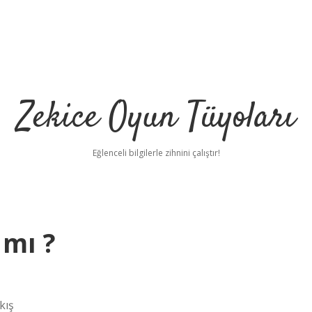
Zekice Oyun Tüyoları
Eğlenceli bilgilerle zihnini çalıştır!
 mı ?
https://ilbet.online/
v
kış