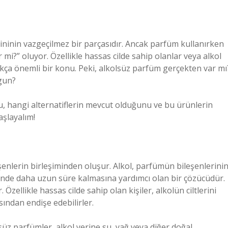
ininin vazgeçilmez bir parçasıdır. Ancak parfüm kullanırken
ir mi?” oluyor. Özellikle hassas cilde sahip olanlar veya alkol
ça önemli bir konu. Peki, alkolsüz parfüm gerçekten var mı
ygun?
, hangi alternatiflerin mevcut olduğunu ve bu ürünlerin
aşlayalım!
eşenlerin birleşiminden oluşur. Alkol, parfümün bileşenlerini
rinde daha uzun süre kalmasına yardımcı olan bir çözücüdür.
. Özellikle hassas cilde sahip olan kişiler, alkolün ciltlerini
ından endişe edebilirler.
üz parfümler, alkol yerine su, yağ veya diğer doğal