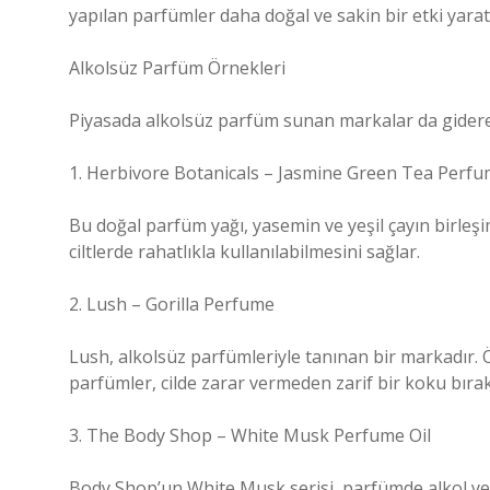
yapılan parfümler daha doğal ve sakin bir etki yaratı
Alkolsüz Parfüm Örnekleri
Piyasada alkolsüz parfüm sunan markalar da giderek
1. Herbivore Botanicals – Jasmine Green Tea Perfu
Bu doğal parfüm yağı, yasemin ve yeşil çayın birleşi
ciltlerde rahatlıkla kullanılabilmesini sağlar.
2. Lush – Gorilla Perfume
Lush, alkolsüz parfümleriyle tanınan bir markadır. Ö
parfümler, cilde zarar vermeden zarif bir koku bırakm
3. The Body Shop – White Musk Perfume Oil
Body Shop’un White Musk serisi, parfümde alkol yeri