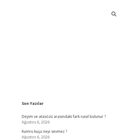
Sidebar
Son Yazılar
dcasino sitesi
grandoperabet giriş
https://www.betexper.xyz/
Deyim ve atasözü arasındaki fark nasıl bulunur ?
Ağustos 6, 2026
Kumru kuşu neyi sevmez ?
Ağustos 6, 2026