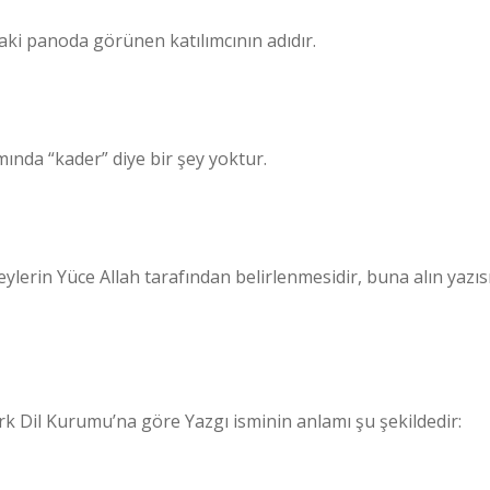
daki panoda görünen katılımcının adıdır.
mında “kader” diye bir şey yoktur.
lerin Yüce Allah tarafından belirlenmesidir, buna alın yazıs
rk Dil Kurumu’na göre Yazgı isminin anlamı şu şekildedir: