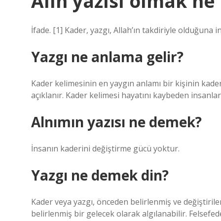
Alın yazısı olmak n
İfade. [1] Kader, yazgı, Allah’ın takdiriyle olduğuna 
Yazgı ne anlama gelir?
Kader kelimesinin en yaygın anlamı bir kişinin kader
açıklanır. Kader kelimesi hayatını kaybeden insanlar i
Alnımın yazısı ne demek?
İnsanın kaderini değiştirme gücü yoktur.
Yazgı ne demek din?
Kader veya yazgı, önceden belirlenmiş ve değiştirile
belirlenmiş bir gelecek olarak algılanabilir. Felse