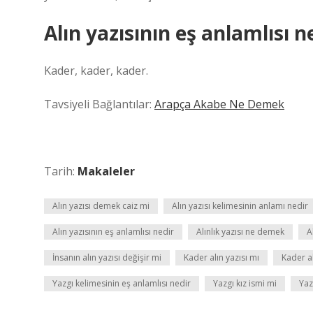
Alın yazısının eş anlamlısı n
Kader, kader, kader.
Tavsiyeli Bağlantılar:
Arapça Akabe Ne Demek
Tarih:
Makaleler
Alın yazısı demek caiz mi
Alın yazısı kelimesinin anlamı nedir
Alın yazısının eş anlamlısı nedir
Alınlık yazısı ne demek
A
İnsanın alın yazısı değişir mi
Kader alın yazısı mı
Kader a
Yazgı kelimesinin eş anlamlısı nedir
Yazgı kız ismi mi
Yaz