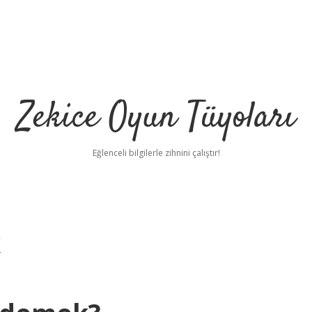
Zekice Oyun Tüyoları
Eğlenceli bilgilerle zihnini çalıştır!
k
https://ilbet.online/