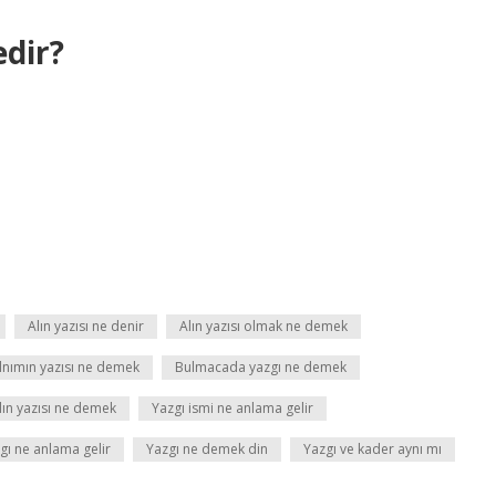
edir?
Alın yazısı ne denir
Alın yazısı olmak ne demek
lnımın yazısı ne demek
Bulmacada yazgı ne demek
lın yazısı ne demek
Yazgı ismi ne anlama gelir
gı ne anlama gelir
Yazgı ne demek din
Yazgı ve kader aynı mı