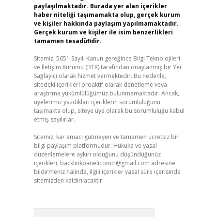
paylaşılmaktadır. Burada yer alan içerikler
haber niteliği taşımamakta olup, gerçek kurum
ve kişiler hakkında paylaşım yapılmamaktadır.
Gerçek kurum ve kişiler ile isim benzerlikleri
tamamen tesadüfidir.
Sitemiz, 5651 Sayılı Kanun gereğince Bilgi Teknolojileri
ve İletişim Kurumu (BTK) tarafından onaylanmış bir Yer
Sağlayıcı olarak hizmet vermektedir. Bu nedenle,
sitedeki içerikleri proaktif olarak denetleme veya
araştırma yükümlülüğümüz bulunmamaktadır. Ancak,
üyelerimiz yazdıkları içeriklerin sorumluluğunu
taşımakta olup, siteye üye olarak bu sorumluluğu kabul
etmiş sayılırlar.
Sitemiz, kar amacı gütmeyen ve tamamen ücretsiz bir
bilgi paylaşım platformudur. Hukuka ve yasal
düzenlemelere aykırı olduğunu düşündüğünüz
içerikleri,
backlinkpanelicomtr@gmail.com
adresine
bildirmeniz halinde, ilgili içerikler yasal süre içerisinde
sitemizden kaldırılacaktır.
Arama