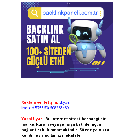
Reklam ve İletişim:
Skype:
live:.cid.575569c608265c69
Yasal Uyarı:
Bu internet sitesi, herhangi bir
marka, kurum veya şahıs şirketi ile hiçbir
bağlantısı bulunmamaktadır. Sitede yalnızca
kendi hazırladığımız makaleler