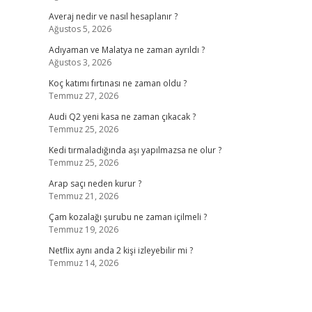
Averaj nedir ve nasıl hesaplanır ?
Ağustos 5, 2026
Adıyaman ve Malatya ne zaman ayrıldı ?
Ağustos 3, 2026
Koç katımı fırtınası ne zaman oldu ?
Temmuz 27, 2026
Audi Q2 yeni kasa ne zaman çıkacak ?
Temmuz 25, 2026
Kedi tırmaladığında aşı yapılmazsa ne olur ?
Temmuz 25, 2026
Arap saçı neden kurur ?
Temmuz 21, 2026
Çam kozalağı şurubu ne zaman içilmeli ?
Temmuz 19, 2026
Netflix aynı anda 2 kişi izleyebilir mi ?
Temmuz 14, 2026