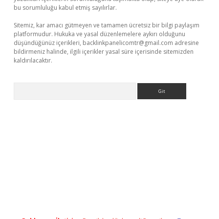
bu sorumluluğu kabul etmiş sayılırlar.
Sitemiz, kar amacı gütmeyen ve tamamen ücretsiz bir bilgi paylaşım
platformudur. Hukuka ve yasal düzenlemelere aykırı olduğunu
düşündüğünüz içerikleri,
backlinkpanelicomtr@gmail.com
adresine
bildirmeniz halinde, ilgili içerikler yasal süre içerisinde sitemizden
kaldırılacaktır.
Arama
r.xyz/