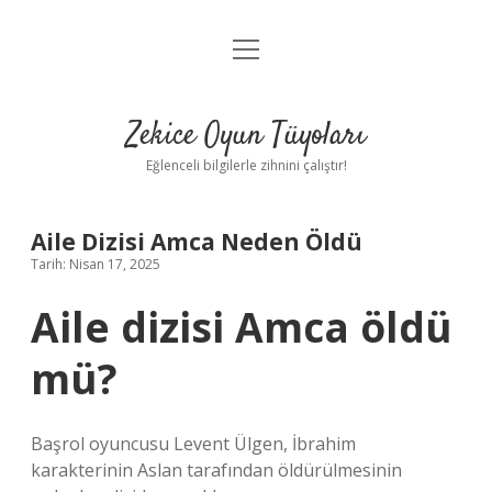
menüyü
Anasayfa
aç
Gizlilik Politikası
Zekice Oyun Tüyoları
Yasal Uyarı
Eğlenceli bilgilerle zihnini çalıştır!
Hakkımızda
Aile Dizisi Amca Neden Öldü
Tarih: Nisan 17, 2025
Aile dizisi Amca öldü
mü?
Başrol oyuncusu Levent Ülgen, İbrahim
karakterinin Aslan tarafından öldürülmesinin