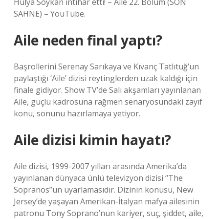
Hülya Soykan intihar etti! – Aile 22. Bölüm (SON
SAHNE) – YouTube.
Aile neden final yaptı?
Başrollerini Serenay Sarıkaya ve Kıvanç Tatlıtuğ’un
paylaştığı ‘Aile’ dizisi reytinglerden uzak kaldığı için
finale gidiyor. Show TV’de Salı akşamları yayınlanan
Aile, güçlü kadrosuna rağmen senaryosundaki zayıf
konu, sonunu hazırlamaya yetiyor.
Aile dizisi kimin hayatı?
Aile dizisi, 1999-2007 yılları arasında Amerika’da
yayınlanan dünyaca ünlü televizyon dizisi “The
Sopranos”un uyarlamasıdır. Dizinin konusu, New
Jersey’de yaşayan Amerikan-İtalyan mafya ailesinin
patronu Tony Soprano’nun kariyer, suç, şiddet, aile,