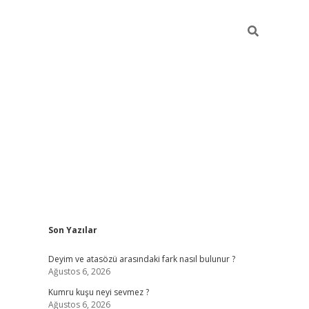
Sidebar
Son Yazılar
/
vdcasino sitesi
grandoperabet giriş
https://www.betexper.xyz
Deyim ve atasözü arasındaki fark nasıl bulunur ?
Ağustos 6, 2026
Kumru kuşu neyi sevmez ?
Ağustos 6, 2026