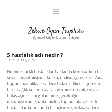
menüyü
Anasayfa
aç
Gizlilik Politikası
Zekice Oyun Tüyoları
Yasal Uyarı
Eğlenceli bilgilerle zihnini çalıştır!
Hakkımızda
5 hastalık adı nedir ?
Tarih: Eylül 17, 2025
Hepimiz farklı hastalıklar hakkında konuşurken bir
şeyler hissetmişizdir: korku, endişe, çaresizlik… Ama
bugün, hastalıkları sadece tedavi edilmesi gereken
birer sağlık sorunu olarak görmekten çok, onlara
bakış açımızı sorgulamamız gerektiğini
düşünüyorum. Çünkü bizler, toplum olarak ciddi
hastalıklar konusunda bilinçli miyiz, yoksa sadece