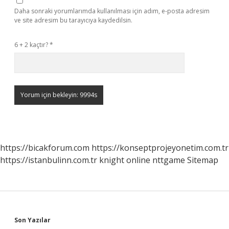
Daha sonraki yorumlarımda kullanılması için adım, e-posta adresim
ve site adresim bu tarayıcıya kaydedilsin.
6 + 2 kaçtır?
*
https://bicakforum.com
https://konseptprojeyonetim.com.tr
https://istanbulinn.com.tr
knight online
nttgame
Sitemap
Sidebar
Son Yazılar