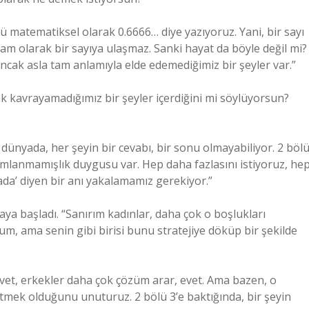
 3’ü matematiksel olarak 0.6666… diye yazıyoruz. Yani, bir sayı
am olarak bir sayıya ulaşmaz. Sanki hayat da böyle değil mi?
ncak asla tam anlamıyla elde edemediğimiz bir şeyler var.”
k kavrayamadığımız bir şeyler içerdiğini mi söylüyorsun?
u dünyada, her şeyin bir cevabı, bir sonu olmayabiliyor. 2 böl
mamlanmamışlık duygusu var. Hep daha fazlasını istiyoruz, he
ada’ diyen bir anı yakalamamız gerekiyor.”
amaya başladı. “Sanırım kadınlar, daha çok o boşlukları
orum, ama senin gibi birisi bunu stratejiye döküp bir şekilde
. “Evet, erkekler daha çok çözüm arar, evet. Ama bazen, o
mek olduğunu unuturuz. 2 bölü 3’e baktığında, bir şeyin