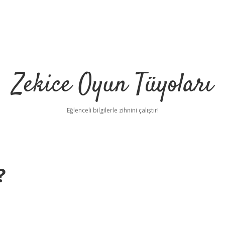
Zekice Oyun Tüyoları
Eğlenceli bilgilerle zihnini çalıştır!
?
https://ilbet.onli