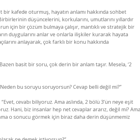
ost bir kafede oturmuş, hayatın anlamı hakkında sohbet
. Birbirlerinin düşüncelerini, korkularını, umutlarını yıllardır
run için bir çözüm bulmaya çalışır, mantıklı ve stratejik bir
arın duygularını anlar ve onlarla ilişkiler kurarak hayata
açılarını anlayarak, çok farklı bir konu hakkında
“Bazen basit bir soru, çok derin bir anlam taşır. Mesela, ‘2
. “Neden bu soruyu soruyorsun? Cevap belli değil mi?”
. “Evet, cevabı biliyoruz. Ama aslında, 2 bölü 3’ün neye eşit
z. Hani, biz insanlar hep net cevaplar ararız, değil mi? Am
r ama o sonucu görmek için biraz daha derin düşünmemiz
 olarak ne demek istiyorsun?”