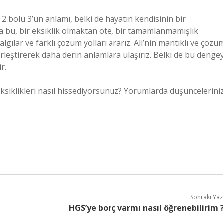
2 bölü 3’ün anlamı, belki de hayatın kendisinin bir
Ama bu, bir eksiklik olmaktan öte, bir tamamlanmamışlık
lgılar ve farklı çözüm yolları ararız. Ali’nin mantıklı ve çözü
irleştirerek daha derin anlamlara ulaşırız. Belki de bu dengey
r.
iklikleri nasıl hissediyorsunuz? Yorumlarda düşünceleriniz
Sonraki Yaz
HGS’ye borç varmı nasıl öğrenebilirim 