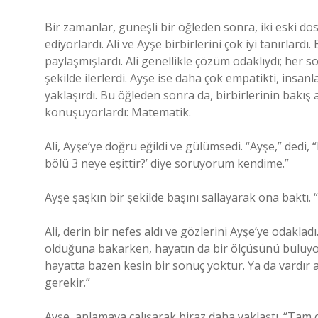
Bir zamanlar, güneşli bir öğleden sonra, iki eski d
ediyorlardı. Ali ve Ayşe birbirlerini çok iyi tanırlardı
paylaşmışlardı. Ali genellikle çözüm odaklıydı; her so
şekilde ilerlerdi. Ayşe ise daha çok empatikti, insanl
yaklaşırdı. Bu öğleden sonra da, birbirlerinin bakış 
konuşuyorlardı: Matematik.
Ali, Ayşe’ye doğru eğildi ve gülümsedi. “Ayşe,” dedi, 
bölü 3 neye eşittir?’ diye soruyorum kendime.”
Ayşe şaşkın bir şekilde başını sallayarak ona baktı
Ali, derin bir nefes aldı ve gözlerini Ayşe’ye odakladı
olduğuna bakarken, hayatın da bir ölçüsünü buluyoru
hayatta bazen kesin bir sonuç yoktur. Ya da vardı
gerekir.”
Ayşe, anlamaya çalışarak biraz daha yaklaştı. “Tam