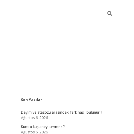
Sidebar
Son Yazılar
ne/
vdcasino sitesi
grandoperabet giriş
https://www.betexper.
Deyim ve atasözü arasındaki fark nasıl bulunur ?
Ağustos 6, 2026
Kumru kuşu neyi sevmez ?
Ağustos 6, 2026