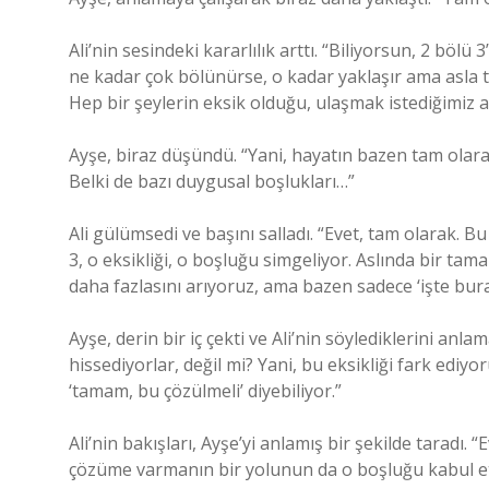
Ali’nin sesindeki kararlılık arttı. “Biliyorsun, 2 bölü
ne kadar çok bölünürse, o kadar yaklaşır ama asla t
Hep bir şeylerin eksik olduğu, ulaşmak istediğimiz a
Ayşe, biraz düşündü. “Yani, hayatın bazen tam olara
Belki de bazı duygusal boşlukları…”
Ali gülümsedi ve başını salladı. “Evet, tam olarak. B
3, o eksikliği, o boşluğu simgeliyor. Aslında bir ta
daha fazlasını arıyoruz, ama bazen sadece ‘işte bur
Ayşe, derin bir iç çekti ve Ali’nin söylediklerini anl
hissediyorlar, değil mi? Yani, bu eksikliği fark ediy
‘tamam, bu çözülmeli’ diyebiliyor.”
Ali’nin bakışları, Ayşe’yi anlamış bir şekilde taradı
çözüme varmanın bir yolunun da o boşluğu kabul et