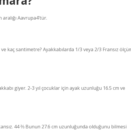
umara?
 aralığı Aavrupa4’tür.
e ve kaç santimetre? Ayakkabılarda 1/3 veya 2/3 Fransız ölçü
kkabı giyer. 2-3 yıl çocuklar için ayak uzunluğu 16.5 cm ve
mkansız. 44 ⅔ Bunun 27.6 cm uzunluğunda olduğunu bilmesi