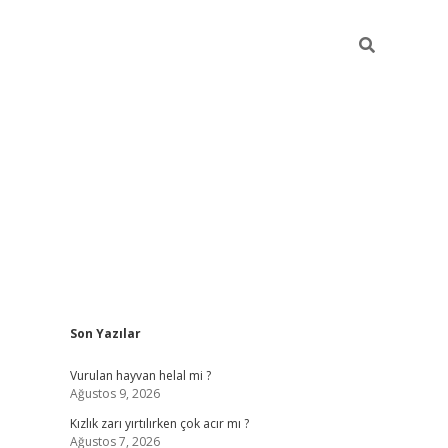
Sidebar
Son Yazılar
https://ilbet.online/
vdcasino sitesi
grandoperabet g
Vurulan hayvan helal mi ?
Ağustos 9, 2026
Kızlık zarı yırtılırken çok acır mı ?
Ağustos 7, 2026