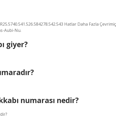
25.5740.541.526.584278.542.543 Hatlar Daha Fazla Çevrimiç
as-Aubi-Nu.
ı giyer?
umaradır?
akkabı numarası nedir?
dir?