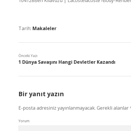
104128Ben Kılavuzu | Lacostelacoste ›Body-Rehber
Tarih:
Makaleler
Önceki Yazı
1 Dünya Savaşını Hangi Devletler Kazandı
Bir yanıt yazın
E-posta adresiniz yayınlanmayacak.
Gerekli alanlar
Yorum