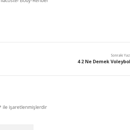
ilacoste› Body-Rehber
Sonraki Yaz
4 2 Ne Demek Voleybo
*
ile işaretlenmişlerdir