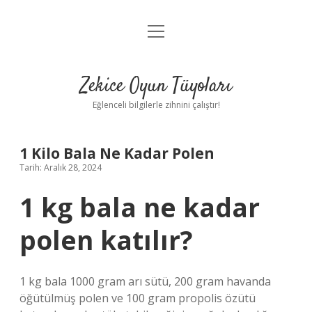
menüyü
Anasayfa
aç
Gizlilik Politikası
Zekice Oyun Tüyoları
Yasal Uyarı
Eğlenceli bilgilerle zihnini çalıştır!
Hakkımızda
1 Kilo Bala Ne Kadar Polen
Tarih: Aralık 28, 2024
1 kg bala ne kadar
polen katılır?
1 kg bala 1000 gram arı sütü, 200 gram havanda
öğütülmüş polen ve 100 gram propolis özütü