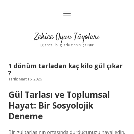
menüyü
Anasayfa
aç
Gizlilik Politikası
Zekice Oyun Tüyoları
Yasal Uyarı
Eğlenceli bilgilerle zihnini çalıştır!
Hakkımızda
1 dönüm tarladan kaç kilo gül çıkar
?
Tarih: Mart 16, 2026
Gül Tarlası ve Toplumsal
Hayat: Bir Sosyolojik
Deneme
Bir gül tarlasının ortasında durduğunuzu hayal edin.