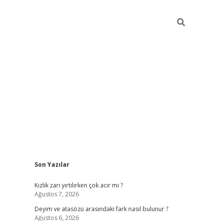
Sidebar
Son Yazılar
.online/
vdcasino sitesi
grandoperabet giriş
https://www.betex
Kızlık zarı yırtılırken çok acır mı ?
Ağustos 7, 2026
Deyim ve atasözü arasındaki fark nasıl bulunur ?
Ağustos 6, 2026