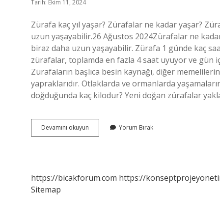
Tarih: Ekim 11, 2024
Zürafa kaç yıl yaşar? Zürafalar ne kadar yaşar? Züra
uzun yaşayabilir.26 Ağustos 2024Zürafalar ne kadar 
biraz daha uzun yaşayabilir. Zürafa 1 günde kaç s
zürafalar, toplamda en fazla 4 saat uyuyor ve gün iç
Zürafaların başlıca besin kaynağı, diğer memelileri
yapraklarıdır. Otlaklarda ve ormanlarda yaşamaların
doğduğunda kaç kilodur? Yeni doğan zürafalar yakl
Zürafalar
Devamını okuyun
Yorum Bırak
Kaç
Yaşında
Ölür
https://bicakforum.com
https://konseptprojeyoneti
Sitemap