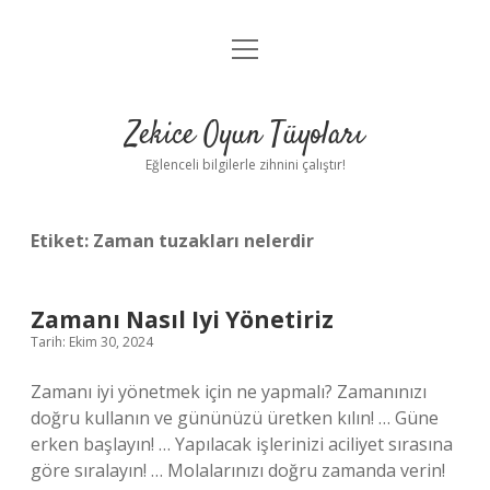
menüyü
Anasayfa
aç
Gizlilik Politikası
Zekice Oyun Tüyoları
Yasal Uyarı
Eğlenceli bilgilerle zihnini çalıştır!
Hakkımızda
Etiket:
Zaman tuzakları nelerdir
Zamanı Nasıl Iyi Yönetiriz
Tarih: Ekim 30, 2024
Zamanı iyi yönetmek için ne yapmalı? Zamanınızı
doğru kullanın ve gününüzü üretken kılın! … Güne
erken başlayın! … Yapılacak işlerinizi aciliyet sırasına
göre sıralayın! … Molalarınızı doğru zamanda verin!