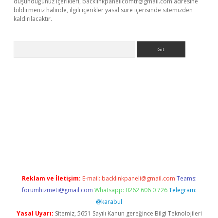
düşündüğünüz içerikleri,
backlinkpanelicomtr@gmail.com
adresine
bildirmeniz halinde, ilgili içerikler yasal süre içerisinde sitemizden
kaldırılacaktır.
Arama
w.betexper.xyz/
Reklam ve İletişim:
E-mail:
backlinkpaneli@gmail.com
Teams:
forumhizmeti@gmail.com
Whatsapp: 0262 606 0 726
Telegram:
@karabul
Yasal Uyarı:
Sitemiz, 5651 Sayılı Kanun gereğince Bilgi Teknolojileri