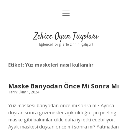
menüyü
Anasayfa
aç
Gizlilik Politikası
Zekice Oyun Tüyoları
Yasal Uyarı
Eğlenceli bilgilerle zihnini çalıştır!
Hakkımızda
Etiket:
Yüz maskeleri nasıl kullanılır
Maske Banyodan Önce Mi Sonra Mı
Tarih: Ekim 1, 2024
Yüz maskesi banyodan önce mi sonra mı? Ayrıca
duştan sonra gözenekler açık olduğu için peeling,
maske gibi bakımlar cilde daha iyi etki edebiliyor.
Ayak maskesi duştan önce mi sonra mı? Yatmadan