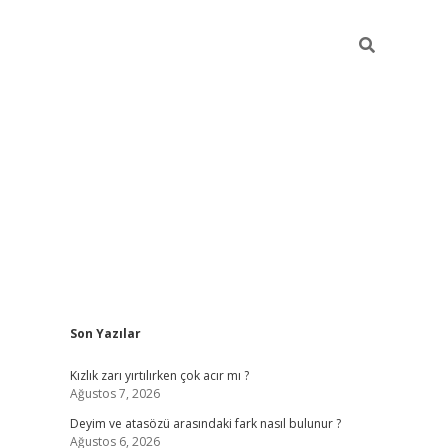
Sidebar
Son Yazılar
.online/
vdcasino sitesi
grandoperabet giriş
https://www.betex
Kızlık zarı yırtılırken çok acır mı ?
Ağustos 7, 2026
Deyim ve atasözü arasındaki fark nasıl bulunur ?
Ağustos 6, 2026