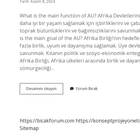
Tarih: Kasım 8, 2024
What is the main function of AU? Afrika Devletlerini
daha iyi bir yaşam sağlamak için işbirliklerini ve ç
toprak bütünlüklerini ve bağımsızlıklarını savunmak
is the main goal of the AU? Afrika Birliği’nin hedefle
fazla birlik, uyum ve dayanışma sağlamak. Üye devle
savunmak. Kıtanın politik ve sosyo-ekonomik ente
Afrika Birliği, Afrika ülkeleri arasında birlik ve da
sömürgeciliği…
What
Devamını okuyun
Yorum Bırak
Is
The
Main
Function
Of
https://bicakforum.com
https://konseptprojeyoneti
The
Sitemap
Au