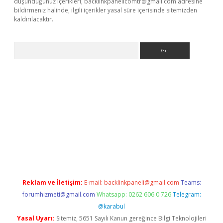
düşündüğünüz içerikleri,
backlinkpanelicomtr@gmail.com
adresine
bildirmeniz halinde, ilgili içerikler yasal süre içerisinde sitemizden
kaldırılacaktır.
Arama
ww.betexper.xyz/
Reklam ve İletişim:
E-mail:
backlinkpaneli@gmail.com
Teams:
forumhizmeti@gmail.com
Whatsapp: 0262 606 0 726
Telegram:
@karabul
Yasal Uyarı:
Sitemiz, 5651 Sayılı Kanun gereğince Bilgi Teknolojileri