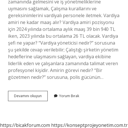
zamanında gelmesini ve iş yönetmeliklerine
uymasını sağlamak, Çalışma kurallarını ve
gereksinimlerini vardiyalı personele iletmek. Vardiya
amiri ne kadar maaş alır? Vardiya amiri pozisyonu
için 2024 yılında ortalama aylık maaş 39 bin 940 TL
iken, 2023 yılında bu ortalama 26 TL olacak. Vardiya
şefi ne yapar? “Vardiya yöneticisi nedir?” sorusuna
şu şekilde cevap verilebilir; Çalıştığı şirketin yönetim
hedeflerine ulaşmasını sağlayan, vardiya ekibine
liderlik eden ve çalışanlara zamanında talimat veren
profesyonel kişidir. Amirin görevi nedir? “Bir
gözetmen nedir?” sorusuna, polis gücünün…
Vardiya
Devamını okuyun
Yorum Bırak
Amiri
Ne
Işe
Yarar
https://bicakforum.com
https://konseptprojeyonetim.com.tr