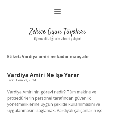
menüyü
Anasayfa
aç
Gizlilik Politikası
Zekice Oyun Tüyoları
Yasal Uyarı
Eğlenceli bilgilerle zihnini çalıştır!
Hakkımızda
Etiket:
Vardiya amiri ne kadar maaş alır
Vardiya Amiri Ne Işe Yarar
Tarih: Ekim 22, 2024
Vardiya Amiri’nin görevi nedir? Tüm makine ve
prosedürlerin personel tarafından güvenlik
yönetmeliklerine uygun şekilde kullanılmasını ve
uygulanmasını sağlamak, Vardiyalı çalışanların işe