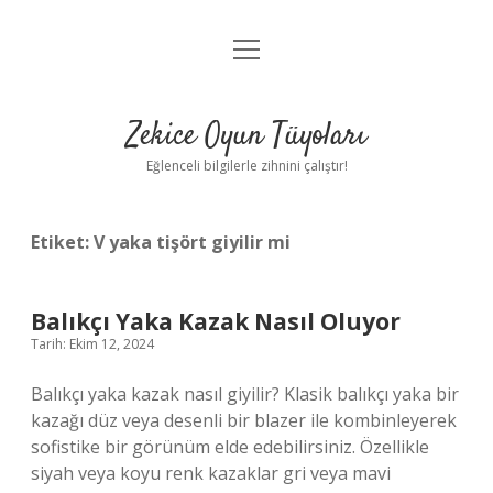
menüyü
Anasayfa
aç
Gizlilik Politikası
Zekice Oyun Tüyoları
Yasal Uyarı
Eğlenceli bilgilerle zihnini çalıştır!
Hakkımızda
Etiket:
V yaka tişört giyilir mi
Balıkçı Yaka Kazak Nasıl Oluyor
Tarih: Ekim 12, 2024
Balıkçı yaka kazak nasıl giyilir? Klasik balıkçı yaka bir
kazağı düz veya desenli bir blazer ile kombinleyerek
sofistike bir görünüm elde edebilirsiniz. Özellikle
siyah veya koyu renk kazaklar gri veya mavi