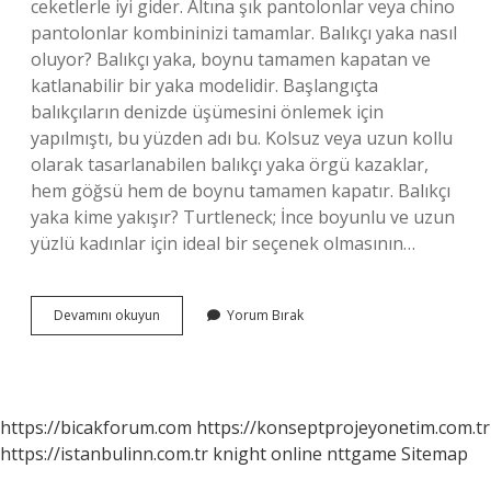
ceketlerle iyi gider. Altına şık pantolonlar veya chino
pantolonlar kombininizi tamamlar. Balıkçı yaka nasıl
oluyor? Balıkçı yaka, boynu tamamen kapatan ve
katlanabilir bir yaka modelidir. Başlangıçta
balıkçıların denizde üşümesini önlemek için
yapılmıştı, bu yüzden adı bu. Kolsuz veya uzun kollu
olarak tasarlanabilen balıkçı yaka örgü kazaklar,
hem göğsü hem de boynu tamamen kapatır. Balıkçı
yaka kime yakışır? Turtleneck; İnce boyunlu ve uzun
yüzlü kadınlar için ideal bir seçenek olmasının…
Balıkçı
Devamını okuyun
Yorum Bırak
Yaka
Kazak
Nasıl
Oluyor
https://bicakforum.com
https://konseptprojeyonetim.com.tr
https://istanbulinn.com.tr
knight online
nttgame
Sitemap