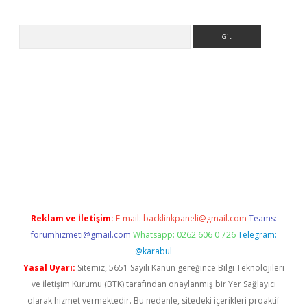
Arama
w.betexper.xyz/
Reklam ve İletişim:
E-mail:
backlinkpaneli@gmail.com
Teams:
forumhizmeti@gmail.com
Whatsapp: 0262 606 0 726
Telegram:
@karabul
Yasal Uyarı:
Sitemiz, 5651 Sayılı Kanun gereğince Bilgi Teknolojileri
ve İletişim Kurumu (BTK) tarafından onaylanmış bir Yer Sağlayıcı
olarak hizmet vermektedir. Bu nedenle, sitedeki içerikleri proaktif