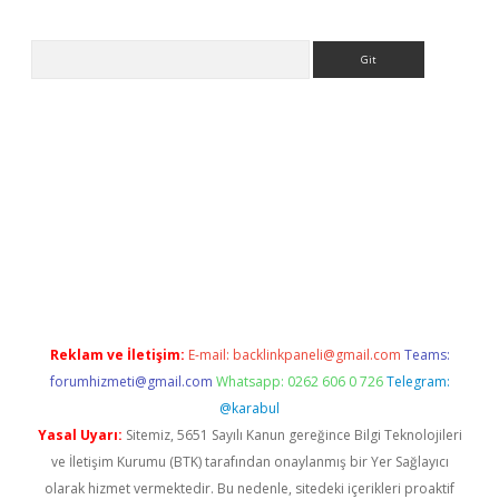
Arama
w.betexper.xyz/
Reklam ve İletişim:
E-mail:
backlinkpaneli@gmail.com
Teams:
forumhizmeti@gmail.com
Whatsapp: 0262 606 0 726
Telegram:
@karabul
Yasal Uyarı:
Sitemiz, 5651 Sayılı Kanun gereğince Bilgi Teknolojileri
ve İletişim Kurumu (BTK) tarafından onaylanmış bir Yer Sağlayıcı
olarak hizmet vermektedir. Bu nedenle, sitedeki içerikleri proaktif