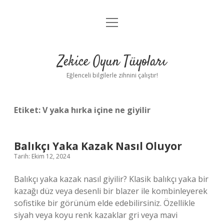
menüyü
Anasayfa
aç
Gizlilik Politikası
Zekice Oyun Tüyoları
Yasal Uyarı
Eğlenceli bilgilerle zihnini çalıştır!
Hakkımızda
Etiket:
V yaka hırka içine ne giyilir
Balıkçı Yaka Kazak Nasıl Oluyor
Tarih: Ekim 12, 2024
Balıkçı yaka kazak nasıl giyilir? Klasik balıkçı yaka bir
kazağı düz veya desenli bir blazer ile kombinleyerek
sofistike bir görünüm elde edebilirsiniz. Özellikle
siyah veya koyu renk kazaklar gri veya mavi