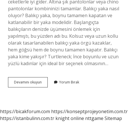
ceketlerle iyi gider. Altına şık pantolonlar veya chino
pantolonlar kombininizi tamamlar. Balıkçı yaka nasıl
oluyor? Balıkçı yaka, boynu tamamen kapatan ve
katlanabilir bir yaka modelidir. Başlangıçta
balıkçıların denizde üşümesini önlemek için
yapılmıştı, bu yüzden adı bu. Kolsuz veya uzun kollu
olarak tasarlanabilen balıkçı yaka örgü kazaklar,
hem göğsü hem de boynu tamamen kapatır. Balıkçı
yaka kime yakışır? Turtleneck; İnce boyunlu ve uzun
yüzlü kadınlar için ideal bir seçenek olmasının…
Balıkçı
Devamını okuyun
Yorum Bırak
Yaka
Kazak
Nasıl
Oluyor
https://bicakforum.com
https://konseptprojeyonetim.com.tr
https://istanbulinn.com.tr
knight online
nttgame
Sitemap