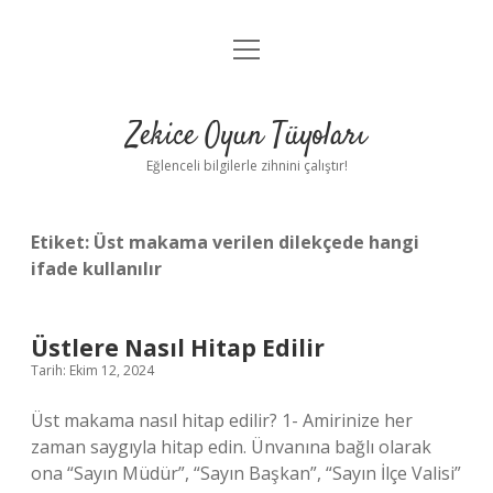
menüyü
Anasayfa
aç
Gizlilik Politikası
Zekice Oyun Tüyoları
Yasal Uyarı
Eğlenceli bilgilerle zihnini çalıştır!
Hakkımızda
Etiket:
Üst makama verilen dilekçede hangi
ifade kullanılır
Üstlere Nasıl Hitap Edilir
Tarih: Ekim 12, 2024
Üst makama nasıl hitap edilir? 1- Amirinize her
zaman saygıyla hitap edin. Ünvanına bağlı olarak
ona “Sayın Müdür”, “Sayın Başkan”, “Sayın İlçe Valisi”