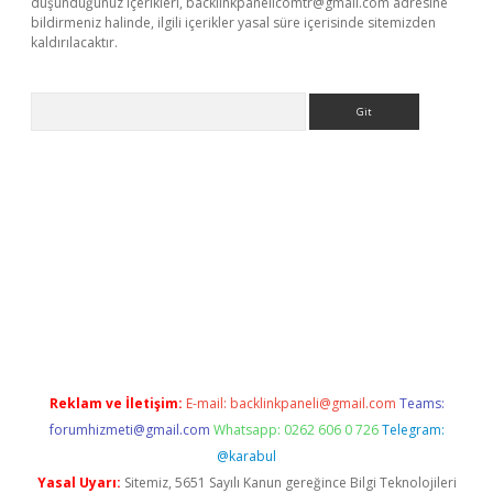
düşündüğünüz içerikleri,
backlinkpanelicomtr@gmail.com
adresine
bildirmeniz halinde, ilgili içerikler yasal süre içerisinde sitemizden
kaldırılacaktır.
Arama
w.betexper.xyz/
Reklam ve İletişim:
E-mail:
backlinkpaneli@gmail.com
Teams:
forumhizmeti@gmail.com
Whatsapp: 0262 606 0 726
Telegram:
@karabul
Yasal Uyarı:
Sitemiz, 5651 Sayılı Kanun gereğince Bilgi Teknolojileri