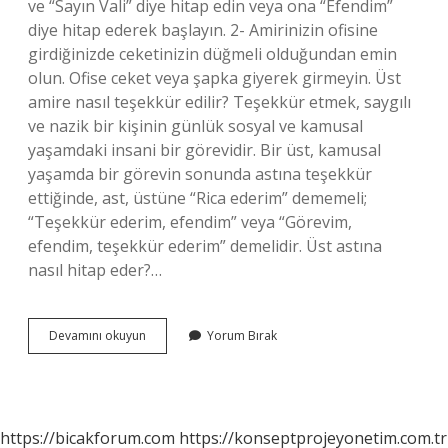
ve “Sayın Vali” diye hitap edin veya ona “Efendim”
diye hitap ederek başlayın. 2- Amirinizin ofisine
girdiğinizde ceketinizin düğmeli olduğundan emin
olun. Ofise ceket veya şapka giyerek girmeyin. Üst
amire nasıl teşekkür edilir? Teşekkür etmek, saygılı
ve nazik bir kişinin günlük sosyal ve kamusal
yaşamdaki insani bir görevidir. Bir üst, kamusal
yaşamda bir görevin sonunda astına teşekkür
ettiğinde, ast, üstüne “Rica ederim” dememeli;
“Teşekkür ederim, efendim” veya “Görevim,
efendim, teşekkür ederim” demelidir. Üst astına
nasıl hitap eder?…
Üstlere
Devamını okuyun
Yorum Bırak
Nasıl
Hitap
Edilir
https://bicakforum.com
https://konseptprojeyonetim.com.tr