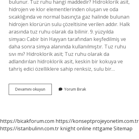
bulunur. Tuz ruhu hangi maddedir? Hidroklorik asit,
hidrojen ve klor elementlerinden oluşan ve oda
sıcaklığında ve normal basınçta gaz halinde bulunan
hidrojen klorürün sulu çözeltisine verilen addır. Halk
arasında tuz ruhu olarak da bilinir. 9. yüzyılda
simyacı Cabir bin Hayyan tarafından keşfedilmiş ve
daha sonra simya alanında kullanılmıştır. Tuz ruhu
sıvı mı? Hidroklorik asit; Tuz ruhu olarak da
adlandırılan hidroklorik asit, keskin bir kokuya ve
tahriş edici özelliklere sahip renksiz, sulu bir…
Tuz
Devamını okuyun
Yorum Bırak
Ruhu
Hangi
Katıdır
https://bicakforum.com
https://konseptprojeyonetim.com.tr
https://istanbulinn.com.tr
knight online
nttgame
Sitemap