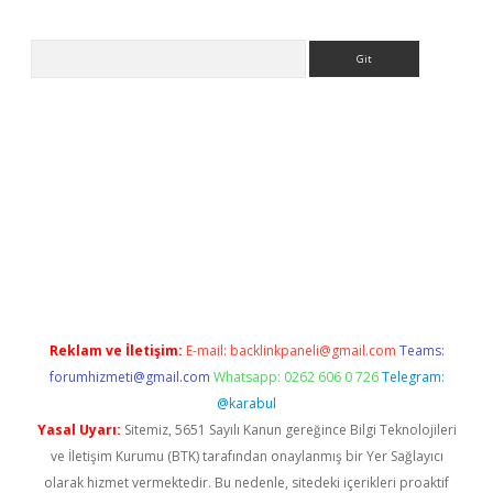
Arama
ww.betexper.xyz/
Reklam ve İletişim:
E-mail:
backlinkpaneli@gmail.com
Teams:
forumhizmeti@gmail.com
Whatsapp: 0262 606 0 726
Telegram:
@karabul
Yasal Uyarı:
Sitemiz, 5651 Sayılı Kanun gereğince Bilgi Teknolojileri
ve İletişim Kurumu (BTK) tarafından onaylanmış bir Yer Sağlayıcı
olarak hizmet vermektedir. Bu nedenle, sitedeki içerikleri proaktif