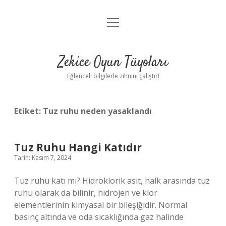
menüyü
Anasayfa
aç
Gizlilik Politikası
Zekice Oyun Tüyoları
Yasal Uyarı
Eğlenceli bilgilerle zihnini çalıştır!
Hakkımızda
Etiket:
Tuz ruhu neden yasaklandı
Tuz Ruhu Hangi Katıdır
Tarih: Kasım 7, 2024
Tuz ruhu katı mı? Hidroklorik asit, halk arasında tuz
ruhu olarak da bilinir, hidrojen ve klor
elementlerinin kimyasal bir bileşiğidir. Normal
basınç altında ve oda sıcaklığında gaz halinde