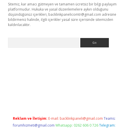
Sitemiz, kar amacı gütmeyen ve tamamen ücretsiz bir bilgi paylaşım
platformudur. Hukuka ve yasal düzenlemelere aykırı olduğunu
düşündüğünüz içerikleri,
backlinkpanelicomtr@gmail.com
adresine
bildirmeniz halinde, ilgili içerikler yasal süre içerisinde sitemizden
kaldırılacaktır.
Arama
w.betexper.xyz/
Reklam ve İletişim:
E-mail:
backlinkpaneli@gmail.com
Teams:
forumhizmeti@gmail.com
Whatsapp: 0262 606 0 726
Telegram: