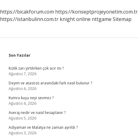
Natoya
Üye
https://bicakforum.com
https://konseptprojeyonetim.com.tr
Oldu
https://istanbulinn.com.tr
knight online
nttgame
Sitemap
Sidebar
Son Yazılar
Kızlık zarı yırtılırken çok acır mı ?
Ağustos 7, 2026
Deyim ve atasözü arasındaki fark nasıl bulunur ?
Ağustos 6, 2026
Kumru kuşu neyi sevmez ?
Ağustos 6, 2026
Averaj nedir ve nasıl hesaplanır ?
Ağustos 5, 2026
Adıyaman ve Malatya ne zaman ayrıldı ?
Ağustos 3, 2026