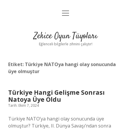
menüyü
Anasayfa
aç
Gizlilik Politikası
Zekice Oyun Tüyoları
Yasal Uyarı
Eğlenceli bilgilerle zihnini çalıştır!
Hakkımızda
Etiket:
Türkiye NATOya hangi olay sonucunda
üye olmuştur
Türkiye Hangi Gelişme Sonrası
Natoya Üye Oldu
Tarih: Ekim 7, 2024
Türkiye NATO’ya hangi olay sonucunda üye
olmuştur? Türkiye, II. Dünya Savaşı’ndan sonra