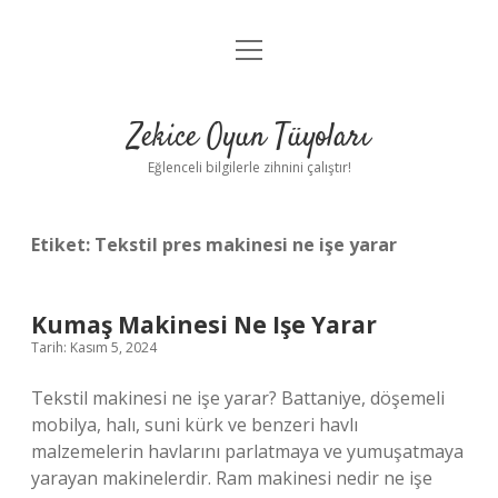
menüyü
Anasayfa
aç
Gizlilik Politikası
Zekice Oyun Tüyoları
Yasal Uyarı
Eğlenceli bilgilerle zihnini çalıştır!
Hakkımızda
Etiket:
Tekstil pres makinesi ne işe yarar
Kumaş Makinesi Ne Işe Yarar
Tarih: Kasım 5, 2024
Tekstil makinesi ne işe yarar? Battaniye, döşemeli
mobilya, halı, suni kürk ve benzeri havlı
malzemelerin havlarını parlatmaya ve yumuşatmaya
yarayan makinelerdir. Ram makinesi nedir ne işe