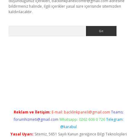
düşündüğünüz içerikleri,
backlinkpanelicomtr@gmail.com
adresine
bildirmeniz halinde, ilgili içerikler yasal süre içerisinde sitemizden
kaldırılacaktır.
Arama
etexper.xyz/
Reklam ve İletişim:
E-mail:
backlinkpaneli@gmail.com
Teams:
forumhizmeti@gmail.com
Whatsapp: 0262 606 0 726
Telegram:
@karabul
Yasal Uyarı:
Sitemiz, 5651 Sayılı Kanun gereğince Bilgi Teknolojileri