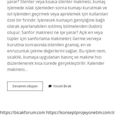
yarar? Stenter veya kısaca stenter makinesi, kumaş
işlemede ıslak işlemeden sonra kumaşı kurutmak ve
ısıl işlemden geçirmek veya aprelemek için kullanılan
özel bir fırındır. İşlenecek kumaşın genişliğine bağlı
olarak ayarlanabilen ısıtılmış bölmelerden (kabin)
oluşur. Sanfor makinesi ne işe yarar? Açık en veya
tüpler için sanforlama makineleri; Germe ve/veya
kurutma sonrasında istenilen gramaj, en ve
en/uzunluk çekme değerlerini sağlar. Bu işlem nem,
sıcaklık, kumaşa uygulanan basınç ve makine hızı
düzenlenerek kısa sürede gerçekleştirilir. Kalender
makinesi…
Kumaş
Devamını okuyun
Yorum Bırak
Makinesi
Ne
Işe
Yarar
https://bicakforum.com
https://konseptprojeyonetim.com.tr