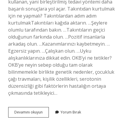
kullanan, yani birleştirilmiş tedavi yöntemi daha
başarılı sonuçlara yol açar. Takıntıdan kurtulmak
için ne yapmalı? Takıntılardan adım adım
kurtulmakTakıntıları kağıda aktarın. …Şeylere
olumlu tarafından bakın. …Takıntıların geçici
olduğunun farkında olun. …Pozitif insanlarla
arkadaş olun. …Kazanımlarınızı kaybetmeyin. …
Egzersiz yapın. …Çalışkan olun. …Uyku
alışkanlıklarınıza dikkat edin. OKB’yi ne tetikler?
OKB’ye neyin sebep olduğu tam olarak
bilinmemekle birlikte genetik nedenler, çocukluk
çağı travmaları, kişilik özellikleri, serotonin
düzensizliği gibi faktörlerin hastalığın ortaya
çıkmasında tetikleyici…
Okb
Devamını okuyun
Yorum Bırak
Den
Kurtulmak
Için