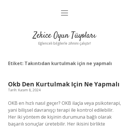
menüyü
Anasayfa
aç
Gizlilik Politikası
Zekice Oyun Tüyoları
Yasal Uyarı
Eğlenceli bilgilerle zihnini çalıştır!
Hakkımızda
Etiket:
Takıntıdan kurtulmak için ne yapmalı
Okb Den Kurtulmak Için Ne Yapmalı
Tarih: Kasım 8, 2024
OKB en hızlı nasıl geçer? OKB ilaçla veya psikoterapi,
yani bilişsel davranışçı terapi ile kontrol edilebilir.
Her iki yöntem de kişinin durumuna bağlı olarak
başarılı sonuçlar üretebilir. Her ikisini birlikte