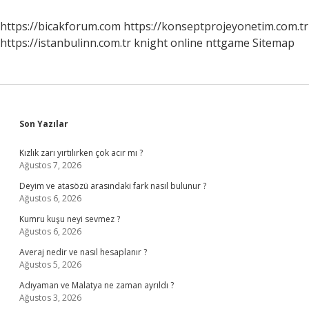
Ne
Yapmalı
https://bicakforum.com
https://konseptprojeyonetim.com.tr
https://istanbulinn.com.tr
knight online
nttgame
Sitemap
Sidebar
Son Yazılar
Kızlık zarı yırtılırken çok acır mı ?
Ağustos 7, 2026
Deyim ve atasözü arasındaki fark nasıl bulunur ?
Ağustos 6, 2026
Kumru kuşu neyi sevmez ?
Ağustos 6, 2026
Averaj nedir ve nasıl hesaplanır ?
Ağustos 5, 2026
Adıyaman ve Malatya ne zaman ayrıldı ?
Ağustos 3, 2026