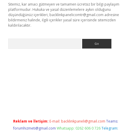
Sitemiz, kar amacı gütmeyen ve tamamen ücretsiz bir bilgi paylaşım
platformudur. Hukuka ve yasal düzenlemelere aykırı olduğunu
düşündüğünüz içerikleri,
backlinkpanelicomtr@gmail.com
adresine
bildirmeniz halinde, ilgili içerikler yasal süre içerisinde sitemizden
kaldırılacaktır.
Arama
w.betexper.xyz/
Reklam ve İletişim:
E-mail:
backlinkpaneli@gmail.com
Teams:
forumhizmeti@gmail.com
Whatsapp: 0262 606 0 726
Telegram: