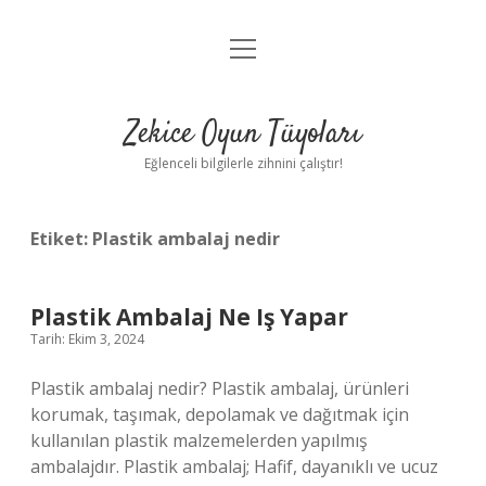
menüyü
Anasayfa
aç
Gizlilik Politikası
Zekice Oyun Tüyoları
Yasal Uyarı
Eğlenceli bilgilerle zihnini çalıştır!
Hakkımızda
Etiket:
Plastik ambalaj nedir
Plastik Ambalaj Ne Iş Yapar
Tarih: Ekim 3, 2024
Plastik ambalaj nedir? Plastik ambalaj, ürünleri
korumak, taşımak, depolamak ve dağıtmak için
kullanılan plastik malzemelerden yapılmış
ambalajdır. Plastik ambalaj; Hafif, dayanıklı ve ucuz