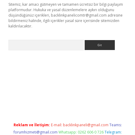
Sitemiz, kar amacı gütmeyen ve tamamen ücretsiz bir bilgi paylaşım
platformudur. Hukuka ve yasal düzenlemelere aykırı olduğunu
düşündüğünüz içerikleri,
backlinkpanelicomtr@gmail.com
adresine
bildirmeniz halinde, ilgili içerikler yasal süre içerisinde sitemizden
kaldırılacaktır.
Arama
w.betexper.xyz/
Reklam ve İletişim:
E-mail:
backlinkpaneli@gmail.com
Teams:
forumhizmeti@gmail.com
Whatsapp: 0262 606 0 726
Telegram: