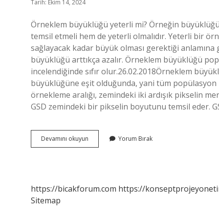
Tarih: Ekim 14, 2024
Örneklem büyüklüğü yeterli mi? Örneğin büyüklüğü, ye
temsil etmeli hem de yeterli olmalıdır. Yeterli bir ö
sağlayacak kadar büyük olması gerektiği anlamına 
büyüklüğü arttıkça azalır. Örneklem büyüklüğü po
incelendiğinde sıfır olur.26.02.2018Örneklem büyü
büyüklüğüne eşit olduğunda, yani tüm popülasyon in
örnekleme aralığı, zemindeki iki ardışık pikselin me
GSD zemindeki bir pikselin boyutunu temsil eder. 
Örneklem
Devamını okuyun
Yorum Bırak
Sayısı
Kaç
Olmalı
https://bicakforum.com
https://konseptprojeyoneti
Sitemap