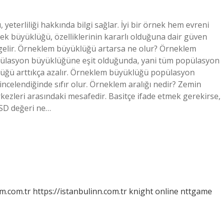
terliliği hakkında bilgi sağlar. İyi bir örnek hem evreni
rnek büyüklüğü, özelliklerinin kararlı olduğuna dair güven
gelir. Örneklem büyüklüğü artarsa ne olur? Örneklem
pülasyon büyüklüğüne eşit olduğunda, yani tüm popülasyon
klüğü arttıkça azalır. Örneklem büyüklüğü popülasyon
celendiğinde sıfır olur. Örneklem aralığı nedir? Zemin
rkezleri arasındaki mesafedir. Basitçe ifade etmek gerekirse,
GSD değeri ne…
m.com.tr
https://istanbulinn.com.tr
knight online
nttgame