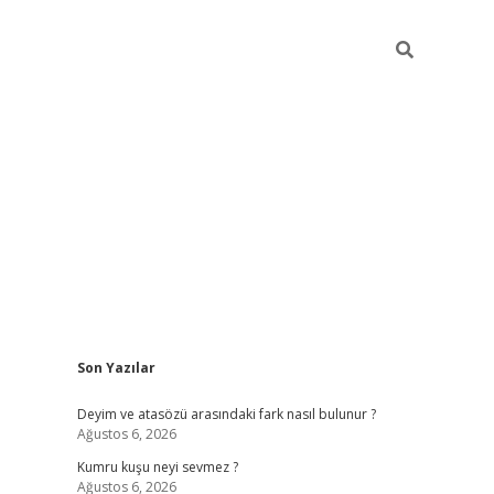
Sidebar
Son Yazılar
online/
vdcasino sitesi
grandoperabet giriş
https://www.betexp
Deyim ve atasözü arasındaki fark nasıl bulunur ?
Ağustos 6, 2026
Kumru kuşu neyi sevmez ?
Ağustos 6, 2026