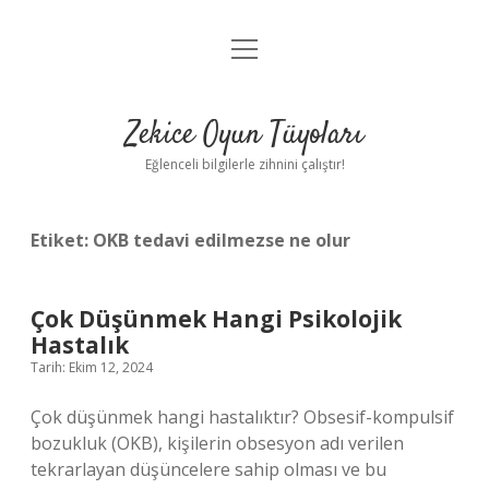
menüyü
Anasayfa
aç
Gizlilik Politikası
Zekice Oyun Tüyoları
Yasal Uyarı
Eğlenceli bilgilerle zihnini çalıştır!
Hakkımızda
Etiket:
OKB tedavi edilmezse ne olur
Çok Düşünmek Hangi Psikolojik
Hastalık
Tarih: Ekim 12, 2024
Çok düşünmek hangi hastalıktır? Obsesif-kompulsif
bozukluk (OKB), kişilerin obsesyon adı verilen
tekrarlayan düşüncelere sahip olması ve bu