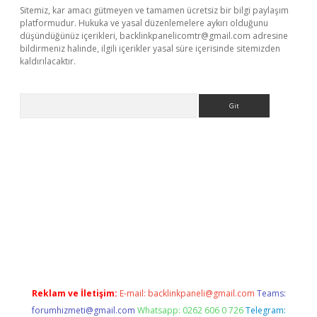
Sitemiz, kar amacı gütmeyen ve tamamen ücretsiz bir bilgi paylaşım
platformudur. Hukuka ve yasal düzenlemelere aykırı olduğunu
düşündüğünüz içerikleri,
backlinkpanelicomtr@gmail.com
adresine
bildirmeniz halinde, ilgili içerikler yasal süre içerisinde sitemizden
kaldırılacaktır.
Arama
w.betexper.xyz/
Reklam ve İletişim:
E-mail:
backlinkpaneli@gmail.com
Teams:
forumhizmeti@gmail.com
Whatsapp: 0262 606 0 726
Telegram: