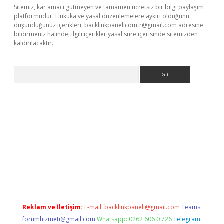
Sitemiz, kar amacı gütmeyen ve tamamen ücretsiz bir bilgi paylaşım
platformudur. Hukuka ve yasal düzenlemelere aykırı olduğunu
düşündüğünüz içerikleri,
backlinkpanelicomtr@gmail.com
adresine
bildirmeniz halinde, ilgili içerikler yasal süre içerisinde sitemizden
kaldırılacaktır.
Arama
w.betexper.xyz/
Reklam ve İletişim:
E-mail:
backlinkpaneli@gmail.com
Teams:
forumhizmeti@gmail.com
Whatsapp: 0262 606 0 726
Telegram: