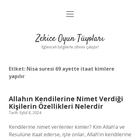
menüyü
Anasayfa
aç
Gizlilik Politikası
Zekice Oyun Tüyoları
Yasal Uyarı
Eğlenceli bilgilerle zihnini çalıştır!
Hakkımızda
Etiket:
Nisa suresi 69 ayette itaat kimlere
yapılır
Allahın Kendilerine Nimet Verdiği
Kişilerin Özellikleri Nelerdir
Tarih: Eylül 8, 2024
Kendilerine nimet verilenler kimler? Kim Allah’a ve
Resulüne itaat ederse, işte onlar, Allah’ın kendilerine