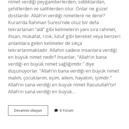
nimet verdiği peygamberlerden, sıddıklardan,
şehitlerden ve salihlerden olur. Onlar ne güzel
dostlardır. Allah’ın verdiği nimetlere ne denir?
Kuran’da Rahman Suresi’nde otuz bir defa
tekrarlanan “alâ” gibi kelimelerin yanı sıra rahmet,
ihsan, mükafat, rızık, lütuf gibi bereket veya benzeri
anlamlara gelen kelimeler de sıkça
tekrarlanmaktadır. Allahın sadece insanlara verdiği
en büyük nimet nedir? İnsanlar, “Allah’ın bana
verdiği en büyük nimet sağlığımdır.” diye
düşünüyorlar. “Allah’ın bana verdiği en büyük nimet
malım, çocuklarım, eşim, ailem, hayatım, işimdir.”
Allah’ın sana verdiği en büyük nimet Rasulullah’tır!
Allah’ın sana verdiği en büyük…
Allahın
Devamını okuyun
6 Yorum
Kendilerine
Nimet
Verdiği