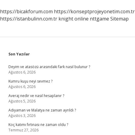
Kişilerin
Özellikleri
https://bicakforum.com
https://konseptprojeyonetim.com.tr
Nelerdir
https://istanbulinn.com.tr
knight online
nttgame
Sitemap
Sidebar
Son Yazılar
Deyim ve atasözü arasındaki fark nasıl bulunur ?
Ağustos 6, 2026
Kumru kuşu neyi sevmez ?
Ağustos 6, 2026
Averaj nedir ve nasıl hesaplanır ?
Ağustos 5, 2026
Adıyaman ve Malatya ne zaman ayrıldı ?
Ağustos 3, 2026
Koç katımı fırtınası ne zaman oldu ?
Temmuz 27, 2026