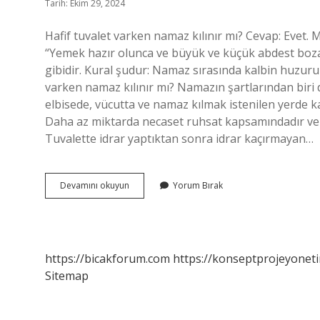
Tarih: Ekim 29, 2024
Hafif tuvalet varken namaz kılınır mı? Cevap: Evet. 
“Yemek hazır olunca ve büyük ve küçük abdest boza
gibidir. Kural şudur: Namaz sırasında kalbin huzuru
varken namaz kılınır mı? Namazın şartlarından biri 
elbisede, vücutta ve namaz kılmak istenilen yerde k
Daha az miktarda necaset ruhsat kapsamındadır ve n
Tuvalette idrar yaptıktan sonra idrar kaçırmayan…
Az
Devamını okuyun
Yorum Bırak
Tuvalet
Varken
Namaz
Kılınır
Mı
https://bicakforum.com
https://konseptprojeyoneti
Sitemap