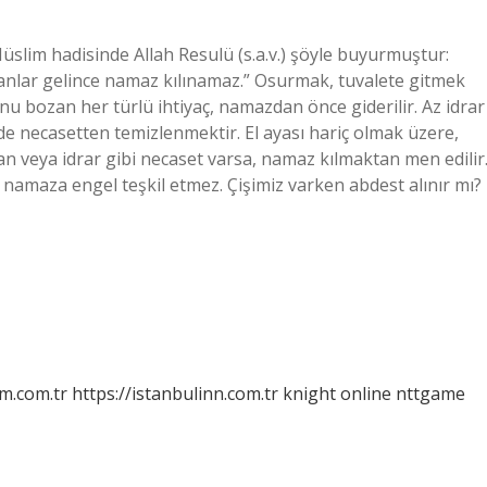
Müslim hadisinde Allah Resulü (s.a.v.) şöyle buyurmuştur:
nlar gelince namaz kılınamaz.” Osurmak, tuvalete gitmek
nu bozan her türlü ihtiyaç, namazdan önce giderilir. Az idrar
de necasetten temizlenmektir. El ayası hariç olmak üzere,
an veya idrar gibi necaset varsa, namaz kılmaktan men edilir
amaza engel teşkil etmez. Çişimiz varken abdest alınır mı?
m.com.tr
https://istanbulinn.com.tr
knight online
nttgame