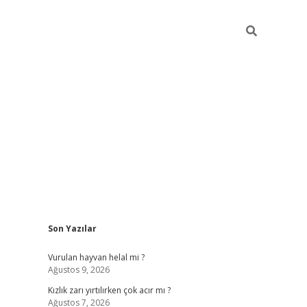
Sidebar
Son Yazılar
online/
vdcasino sitesi
grandoperabet giriş
https://www.betexp
Vurulan hayvan helal mi ?
Ağustos 9, 2026
Kızlık zarı yırtılırken çok acır mı ?
Ağustos 7, 2026