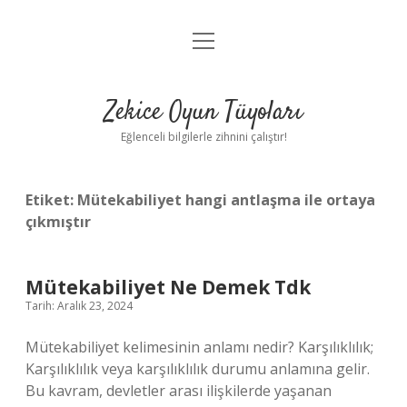
menüyü
Anasayfa
aç
Gizlilik Politikası
Zekice Oyun Tüyoları
Yasal Uyarı
Eğlenceli bilgilerle zihnini çalıştır!
Hakkımızda
Etiket:
Mütekabiliyet hangi antlaşma ile ortaya
çıkmıştır
Mütekabiliyet Ne Demek Tdk
Tarih: Aralık 23, 2024
Mütekabiliyet kelimesinin anlamı nedir? Karşılıklılık;
Karşılıklılık veya karşılıklılık durumu anlamına gelir.
Bu kavram, devletler arası ilişkilerde yaşanan