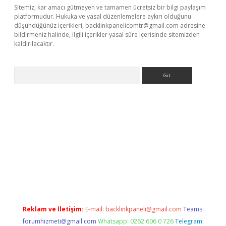
Sitemiz, kar amacı gütmeyen ve tamamen ücretsiz bir bilgi paylaşım
platformudur. Hukuka ve yasal düzenlemelere aykırı olduğunu
düşündüğünüz içerikleri,
backlinkpanelicomtr@gmail.com
adresine
bildirmeniz halinde, ilgili içerikler yasal süre içerisinde sitemizden
kaldırılacaktır.
Arama
w.betexper.xyz/
Reklam ve İletişim:
E-mail:
backlinkpaneli@gmail.com
Teams:
forumhizmeti@gmail.com
Whatsapp: 0262 606 0 726
Telegram: