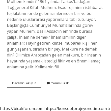
Mulhem kimdir? 1961 yılında Tartus’ta doğan
Tuğgeneral Kifah Mulhem, Esad rejiminin istihbarat
teşkilatının önde gelen isimlerinden biri ve bu
nedenle uluslararası yaptırımlara tabi tutuluyor.
Başlangıçta Cumhuriyet Muhafızları’nda görev
yapan Mulhem, Basil Assad’ın emrinde burada
çalıştı. İhlam ne demek? İlham isminin diğer
anlamları: Hayır getiren kimse, mübarek kişi, her
gün yaşanan, sıradan bir şey. Mefkure ne demek
din? Dilimize Arapçadan gelen mefkure, bir insanın
hayatında yaşamak istediği fikir ve en önemli amaç
anlamına gelir. Kelimenin fiil…
Mulhem
Devamını okuyun
Yorum Bırak
Nedir
https://bicakforum.com
https://konseptprojeyonetim.com.tr