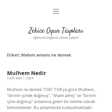
menüyü
Anasayfa
aç
Gizlilik Politikası
Zekice Oyun Tüyoları
Yasal Uyarı
Eğlenceli bilgilerle zihnini çalıştır!
Hakkımızda
Etiket:
Mahım anlamı ne demek
Mulhem Nedir
Tarih: Ekim 1, 2024
Mulhem ne demek TDK? TDK’ya göre Mülhem,
“birinin içinde doğmuş”, “ilham almış” ve “birinin
içine doğmuş” anlamına gelen bir kelime olarak
bilinmektedir. Bu anlamlarda kullanılmaktadır.