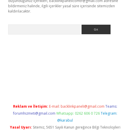
düşündüğünüz içerikleri,
backlinkpanelicomtr@gmail.com
adresine
bildirmeniz halinde, ilgili içerikler yasal süre içerisinde sitemizden
kaldırılacaktır.
Arama
ww.betexper.xyz/
Reklam ve İletişim:
E-mail:
backlinkpaneli@gmail.com
Teams:
forumhizmeti@gmail.com
Whatsapp: 0262 606 0 726
Telegram:
@karabul
Yasal Uyarı:
Sitemiz, 5651 Sayılı Kanun gereğince Bilgi Teknolojileri