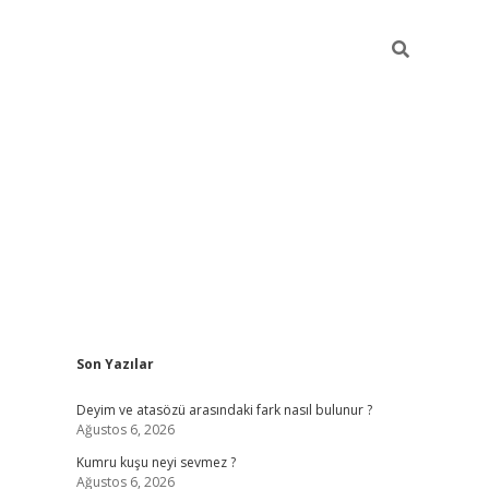
Sidebar
Son Yazılar
online/
vdcasino sitesi
grandoperabet giriş
https://www.betexp
Deyim ve atasözü arasındaki fark nasıl bulunur ?
Ağustos 6, 2026
Kumru kuşu neyi sevmez ?
Ağustos 6, 2026