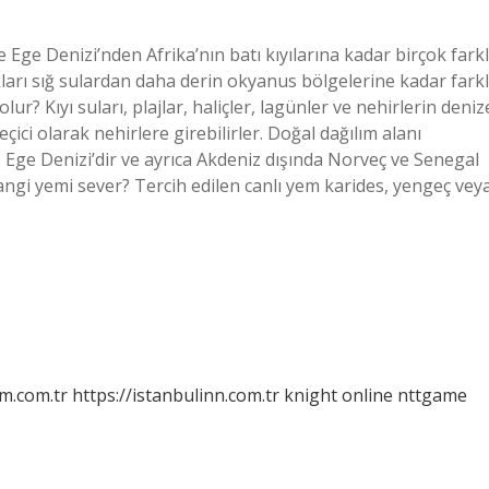
Ege Denizi’nden Afrika’nın batı kıyılarına kadar birçok farkl
arı sığ sulardan daha derin okyanus bölgelerine kadar farkl
lur? Kıyı suları, plajlar, haliçler, lagünler ve nehirlerin deniz
ici olarak nehirlere girebilirler. Doğal dağılım alanı
Ege Denizi’dir ve ayrıca Akdeniz dışında Norveç ve Senegal
hangi yemi sever? Tercih edilen canlı yem karides, yengeç vey
m.com.tr
https://istanbulinn.com.tr
knight online
nttgame