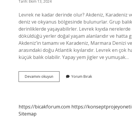
Tarih: Ekim 13, 2024
Levrek ne kadar derinde olur? Akdeniz, Karadeniz ve 
deniz ve okyanus bölgesinde bulunurlar. Grup balıkl
derinliklerde yaşayabilirler. Levrek kıyıda nerelerde o
döküldüğü yerler doğal yaşam alanlarıdır ve hatta geç
Akdeniz’in tamamı ve Karadeniz, Marmara Denizi ve 
arasındaki doğu Atlantik kıyılarıdır. Levrek en çok 
küçük balık olabilir. Yapay yem jigler ve yumuşak…
Levrek
Devamını okuyun
Yorum Bırak
Hangi
Derinlikte
Avlanır
https://bicakforum.com
https://konseptprojeyoneti
Sitemap