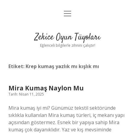
menüyü
Anasayfa
aç
Gizlilik Politikası
Zekice Oyun Tüyoları
Yasal Uyarı
Eğlenceli bilgilerle zihnini çalıştır!
Hakkımızda
Etiket:
Krep kumaş yazlık mı kışlık mı
Mira Kumaş Naylon Mu
Tarih: Nisan 11, 2025
Mira kumaş iyi mi? Günümüz tekstil sektöründe
sıklıkla kullanılan Mira kumaş türleri, iç mekanı yapı
açısından göstermez. Esnek bir yapıya sahip Mira
kumaş çok dayanıklıdır. Yaz ve kış mevsiminde