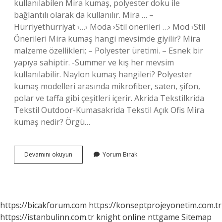
kullanılabilen Mira kumaş, polyester doku ile
bağlantılı olarak da kullanılır. Mira … –
Hürriyethürriyat ›…› Moda ›Stil önerileri …› Mod ›Stil
Önerileri Mira kumaş hangi mevsimde giyilir? Mira
malzeme özellikleri; – Polyester üretimi. – Esnek bir
yapıya sahiptir. -Summer ve kış her mevsim
kullanılabilir. Naylon kumaş hangileri? Polyester
kumaş modelleri arasında mikrofiber, saten, şifon,
polar ve taffa gibi çeşitleri içerir. Akrida Tekstilkrida
Tekstil Outdoor-Kumasakrida Tekstil Açık Ofis Mira
kumaş nedir? Örgü…
Mira
Devamını okuyun
Yorum Bırak
Kumaş
Naylon
Mu
https://bicakforum.com
https://konseptprojeyonetim.com.tr
https://istanbulinn.com.tr
knight online
nttgame
Sitemap