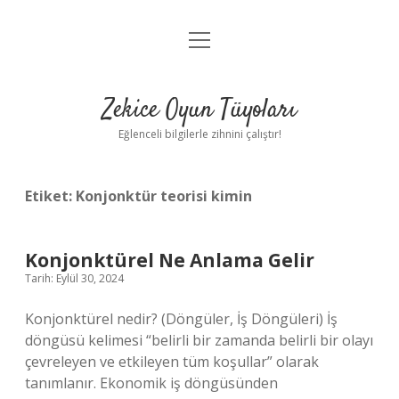
menüyü
Anasayfa
aç
Gizlilik Politikası
Zekice Oyun Tüyoları
Yasal Uyarı
Eğlenceli bilgilerle zihnini çalıştır!
Hakkımızda
Etiket:
Konjonktür teorisi kimin
Konjonktürel Ne Anlama Gelir
Tarih: Eylül 30, 2024
Konjonktürel nedir? (Döngüler, İş Döngüleri) İş
döngüsü kelimesi “belirli bir zamanda belirli bir olayı
çevreleyen ve etkileyen tüm koşullar” olarak
tanımlanır. Ekonomik iş döngüsünden