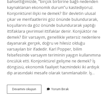
bahsettiğimizde, “birçok birbirine bağlı nedenden
kaynaklanan ekonomik durum”u kastediyoruz.
Konjonktürel ilişki ne demek? Bir devletin ulusal
çıkar ve menfaatlerini göz önünde bulundurarak,
koşullarını da göz önünde bulundurarak yaptığı
ittifaklara çevrimsel ittifaklar denir. Konjüktör ne
demek? Bir varsayım, genellikle yetersiz nedenlere
dayanarak gerçek, doğru ve hilesiz olduğu
varsayılan bir ifadedir. Karl Popper, bilim
felsefesinde varsayım teriminin yaygın kullanımına
öncülük etti. Konjonktürel gelişme ne demek? İş
döngüsü, ekonomik faaliyet hacmindeki iki ardışık
dip arasındaki mesafe olarak tanımlanabilir. İş…
Konjonktürel
Devamını okuyun
Yorum Bırak
Ne
Anlama
Gelir