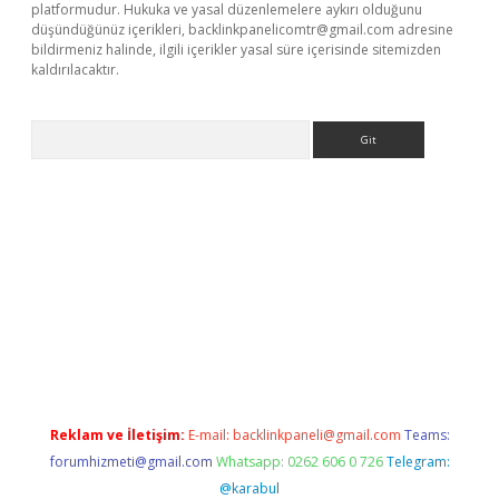
platformudur. Hukuka ve yasal düzenlemelere aykırı olduğunu
düşündüğünüz içerikleri,
backlinkpanelicomtr@gmail.com
adresine
bildirmeniz halinde, ilgili içerikler yasal süre içerisinde sitemizden
kaldırılacaktır.
Arama
ps://www.betexper.xyz/
Reklam ve İletişim:
E-mail:
backlinkpaneli@gmail.com
Teams:
forumhizmeti@gmail.com
Whatsapp: 0262 606 0 726
Telegram:
@karabul