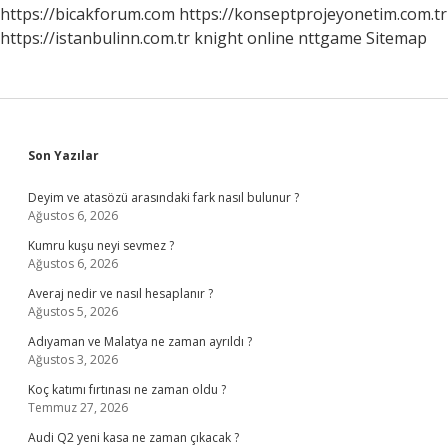
https://bicakforum.com
https://konseptprojeyonetim.com.tr
https://istanbulinn.com.tr
knight online
nttgame
Sitemap
Sidebar
Son Yazılar
Deyim ve atasözü arasındaki fark nasıl bulunur ?
Ağustos 6, 2026
Kumru kuşu neyi sevmez ?
Ağustos 6, 2026
Averaj nedir ve nasıl hesaplanır ?
Ağustos 5, 2026
Adıyaman ve Malatya ne zaman ayrıldı ?
Ağustos 3, 2026
Koç katımı fırtınası ne zaman oldu ?
Temmuz 27, 2026
Audi Q2 yeni kasa ne zaman çıkacak ?