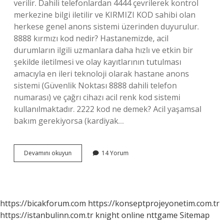
verilir. Dahili telefonlardan 4444 çevrilerek kontrol
merkezine bilgi iletilir ve KIRMIZI KOD sahibi olan
herkese genel anons sistemi üzerinden duyurulur.
8888 kırmızı kod nedir? Hastanemizde, acil
durumların ilgili uzmanlara daha hızlı ve etkin bir
şekilde iletilmesi ve olay kayıtlarının tutulması
amacıyla en ileri teknoloji olarak hastane anons
sistemi (Güvenlik Noktası 8888 dahili telefon
numarası) ve çağrı cihazı acil renk kod sistemi
kullanılmaktadır. 2222 kod ne demek? Acil yaşamsal
bakım gerekiyorsa (kardiyak…
4444
Devamını okuyun
14 Yorum
Kırmızı
Kod
Nedir
https://bicakforum.com
https://konseptprojeyonetim.com.tr
https://istanbulinn.com.tr
knight online
nttgame
Sitemap