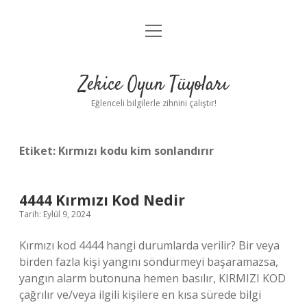
menüyü
Anasayfa
aç
Gizlilik Politikası
Zekice Oyun Tüyoları
Yasal Uyarı
Eğlenceli bilgilerle zihnini çalıştır!
Hakkımızda
Etiket:
Kırmızı kodu kim sonlandırır
4444 Kırmızı Kod Nedir
Tarih: Eylül 9, 2024
Kırmızı kod 4444 hangi durumlarda verilir? Bir veya
birden fazla kişi yangını söndürmeyi başaramazsa,
yangın alarm butonuna hemen basılır, KIRMIZI KOD
çağrılır ve/veya ilgili kişilere en kısa sürede bilgi