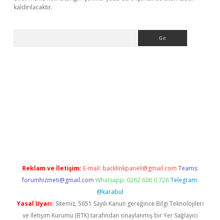
kaldırılacaktır.
Arama
ps://www.betexper.xyz/
Reklam ve İletişim:
E-mail:
backlinkpaneli@gmail.com
Teams:
forumhizmeti@gmail.com
Whatsapp: 0262 606 0 726
Telegram:
@karabul
Yasal Uyarı:
Sitemiz, 5651 Sayılı Kanun gereğince Bilgi Teknolojileri
ve İletişim Kurumu (BTK) tarafından onaylanmış bir Yer Sağlayıcı