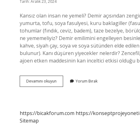
Tarih: Aralık 23, 2024
Kansız olan insan ne yemeli? Demir açısından zengin 
yumurta, tofu, soya fasulyesi, kuru baklagiller (fas
tohumlar (fındık, ceviz, badem), taze bezelye, börülc
ne yememeliyiz? Demir emilimini engelleyen besinler,
kahve, siyah çay, soya ve soya sütünden elde edilen 
bulunur). Kanı düşüren yiyecekler nelerdir? Zencefil,
ajoen etken maddesinin kan inceltici etkisi olduğu 
Kansız
Devamını okuyun
Yorum Bırak
Olan
Biri
Ne
Yememeli
https://bicakforum.com
https://konseptprojeyoneti
Sitemap