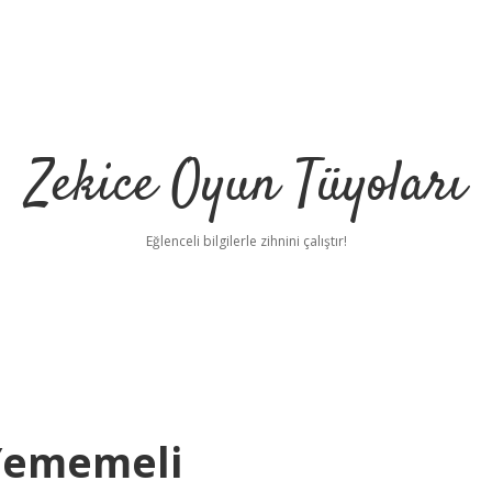
Zekice Oyun Tüyoları
Eğlenceli bilgilerle zihnini çalıştır!
https://ilbet.o
 Yememeli