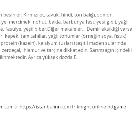
besinler: Kırmızı et, tavuk, hindi, ton balığı, somon,
ulye, mercimek, nohut, bakla, barbunya fasulyesi gibi), yağlı
e, fasulye, yeşil biber.Diğer makaleler… Demir eksikliği vars
 kepek, tam tahıllar, yağlı tohumlar (örneğin soya, fıstık),
protein (kazein), kalsiyum tuzları (çeşitli maden sularında
 zerdeçal, ıhlamur ve tarçına dikkat edin. Sarımsağın içindeki
bilinmektedir. Ayrıca yüksek dozda E…
m.com.tr
https://istanbulinn.com.tr
knight online
nttgame