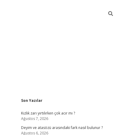
Sidebar
Son Yazılar
nline/
vdcasino sitesi
grandoperabet giriş
https://www.betexpe
Kızlık zarı yırtılırken çok acır mı ?
Ağustos 7, 2026
Deyim ve atasözü arasındaki fark nasıl bulunur ?
Ağustos 6, 2026