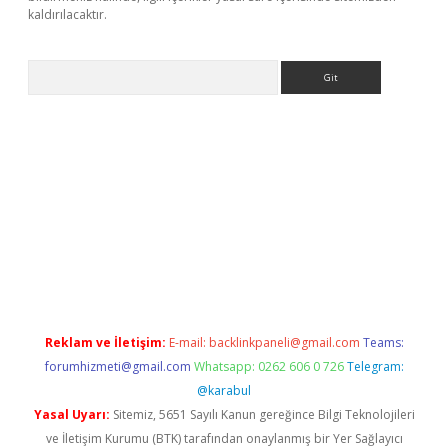
kaldırılacaktır.
Arama
www.betexper.xyz/
Reklam ve İletişim:
E-mail:
backlinkpaneli@gmail.com
Teams:
forumhizmeti@gmail.com
Whatsapp: 0262 606 0 726
Telegram:
@karabul
Yasal Uyarı:
Sitemiz, 5651 Sayılı Kanun gereğince Bilgi Teknolojileri
ve İletişim Kurumu (BTK) tarafından onaylanmış bir Yer Sağlayıcı