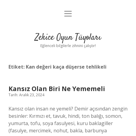
menüyü
Anasayfa
aç
Gizlilik Politikası
Zekice Oyun Tüyoları
Yasal Uyarı
Eğlenceli bilgilerle zihnini çalıştır!
Hakkımızda
Etiket:
Kan değeri kaça düşerse tehlikeli
Kansız Olan Biri Ne Yememeli
Tarih: Aralık 23, 2024
Kansız olan insan ne yemeli? Demir açısından zengin
besinler: Kırmızı et, tavuk, hindi, ton balığı, somon,
yumurta, tofu, soya fasulyesi, kuru baklagiller
(fasulye, mercimek, nohut, bakla, barbunya