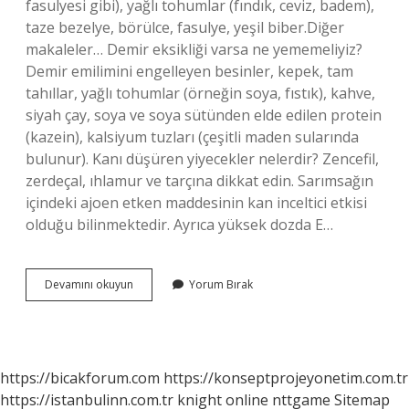
fasulyesi gibi), yağlı tohumlar (fındık, ceviz, badem),
taze bezelye, börülce, fasulye, yeşil biber.Diğer
makaleler… Demir eksikliği varsa ne yememeliyiz?
Demir emilimini engelleyen besinler, kepek, tam
tahıllar, yağlı tohumlar (örneğin soya, fıstık), kahve,
siyah çay, soya ve soya sütünden elde edilen protein
(kazein), kalsiyum tuzları (çeşitli maden sularında
bulunur). Kanı düşüren yiyecekler nelerdir? Zencefil,
zerdeçal, ıhlamur ve tarçına dikkat edin. Sarımsağın
içindeki ajoen etken maddesinin kan inceltici etkisi
olduğu bilinmektedir. Ayrıca yüksek dozda E…
Kansız
Devamını okuyun
Yorum Bırak
Olan
Biri
Ne
Yememeli
https://bicakforum.com
https://konseptprojeyonetim.com.tr
https://istanbulinn.com.tr
knight online
nttgame
Sitemap