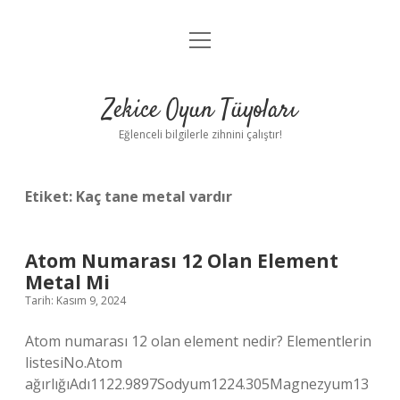
menüyü
Anasayfa
aç
Gizlilik Politikası
Zekice Oyun Tüyoları
Yasal Uyarı
Eğlenceli bilgilerle zihnini çalıştır!
Hakkımızda
Etiket:
Kaç tane metal vardır
Atom Numarası 12 Olan Element
Metal Mi
Tarih: Kasım 9, 2024
Atom numarası 12 olan element nedir? Elementlerin
listesiNo.Atom
ağırlığıAdı1122.9897Sodyum1224.305Magnezyum13