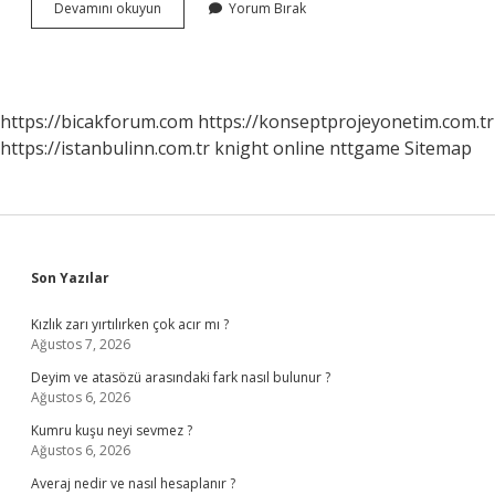
Atom
Devamını okuyun
Yorum Bırak
Numarası
12
Olan
Element
Metal
https://bicakforum.com
https://konseptprojeyonetim.com.tr
Mi
https://istanbulinn.com.tr
knight online
nttgame
Sitemap
Sidebar
Son Yazılar
Kızlık zarı yırtılırken çok acır mı ?
Ağustos 7, 2026
Deyim ve atasözü arasındaki fark nasıl bulunur ?
Ağustos 6, 2026
Kumru kuşu neyi sevmez ?
Ağustos 6, 2026
Averaj nedir ve nasıl hesaplanır ?