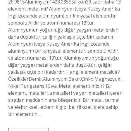
26.9815Alüminyum1428.0855Silikon39 satır daha 13
element metal mi? Alüminyum (veya Kuzey Amerika
İngilizcesinde alüminyum) bir kimyasal elementtir;
sembolü Al’dir ve atom numarası 13’tür.
Alüminyumun yoğunluğu diğer yaygın metallerden
daha düşüktür, çeliğin yaklaşık üçte biri kadardır.
Alüminyum (veya Kuzey Amerika İngilizcesinde
alüminyum) bir kimyasal elementtir; sembolü Al’dir
ve atom numarası 13’tür. Alüminyumun yoğunluğu
diğer yaygın metallerden daha düşüktür, çeliğin
yaklaşık üçte biri kadardır. Hangi element metaldir?
ÖzelliklerDemir.Alüminyum.Bakır.Çinko.Magnezyum.
Nikel.Tungstensil.Cıva. Metal element midir? Bir
element, metalleri, ametalleri ve yarı metalleri içeren
sıradan maddenin ana bileşenidir. Bir metal, termal
ve elektriksel iletkenlik gibi belirli özelliklere sahip
bir elementin…