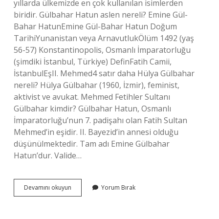
yıllarda ülkemizde en çok kullanılan isimlerden
biridir. Gülbahar Hatun aslen nereli? Emine Gül-
Bahar HatunEmine Gül-Bahar Hatun Doğum
TarihiYunanistan veya ArnavutlukÖlüm 1492 (yaş
56-57) Konstantinopolis, Osmanlı İmparatorluğu
(şimdiki İstanbul, Türkiye) DefinFatih Camii,
İstanbulEşII. Mehmed4 satır daha Hülya Gülbahar
nereli? Hülya Gülbahar (1960, İzmir), feminist,
aktivist ve avukat. Mehmed Fetihler Sultanı
Gülbahar kimdir? Gülbahar Hatun, Osmanlı
İmparatorluğu’nun 7. padişahı olan Fatih Sultan
Mehmed’in eşidir. II. Bayezid’in annesi olduğu
düşünülmektedir. Tam adı Emine Gülbahar
Hatun’dur. Valide…
Gülbahar
Devamını okuyun
Yorum Bırak
Nerelidir