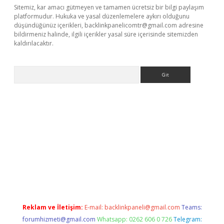
Sitemiz, kar amacı gütmeyen ve tamamen ücretsiz bir bilgi paylaşım
platformudur. Hukuka ve yasal düzenlemelere aykırı olduğunu
düşündüğünüz içerikleri,
backlinkpanelicomtr@gmail.com
adresine
bildirmeniz halinde, ilgili içerikler yasal süre içerisinde sitemizden
kaldırılacaktır.
Arama
ww.betexper.xyz/
Reklam ve İletişim:
E-mail:
backlinkpaneli@gmail.com
Teams:
forumhizmeti@gmail.com
Whatsapp: 0262 606 0 726
Telegram: