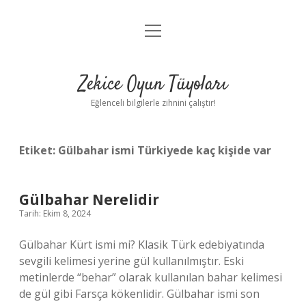
menüyü
Anasayfa
aç
Gizlilik Politikası
Zekice Oyun Tüyoları
Yasal Uyarı
Eğlenceli bilgilerle zihnini çalıştır!
Hakkımızda
Etiket:
Gülbahar ismi Türkiyede kaç kişide var
Gülbahar Nerelidir
Tarih: Ekim 8, 2024
Gülbahar Kürt ismi mi? Klasik Türk edebiyatında
sevgili kelimesi yerine gül kullanılmıştır. Eski
metinlerde “behar” olarak kullanılan bahar kelimesi
de gül gibi Farsça kökenlidir. Gülbahar ismi son