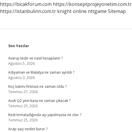
https://bicakforum.com
https://konseptprojeyonetim.com.tr
https://istanbulinn.com.tr
knight online
nttgame
Sitemap
Sidebar
Son Yazılar
Averaj nedir ve nasıl hesaplanır ?
Ağustos 5, 2026
Adıyaman ve Malatya ne zaman ayrıldı ?
Ağustos 3, 2026
Koç katımı fırtınası ne zaman oldu ?
Temmuz 27, 2026
Audi Q2 yeni kasa ne zaman çıkacak ?
Temmuz 25, 2026
Kedi tırmaladığında aşı yapılmazsa ne olur ?
Temmuz 25, 2026
Arap saçı neden kurur ?