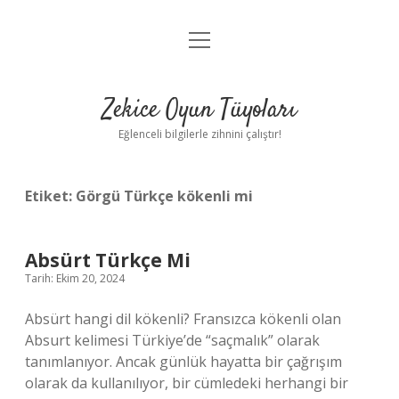
menüyü
Anasayfa
aç
Gizlilik Politikası
Zekice Oyun Tüyoları
Yasal Uyarı
Eğlenceli bilgilerle zihnini çalıştır!
Hakkımızda
Etiket:
Görgü Türkçe kökenli mi
Absürt Türkçe Mi
Tarih: Ekim 20, 2024
Absürt hangi dil kökenli? Fransızca kökenli olan
Absurt kelimesi Türkiye’de “saçmalık” olarak
tanımlanıyor. Ancak günlük hayatta bir çağrışım
olarak da kullanılıyor, bir cümledeki herhangi bir