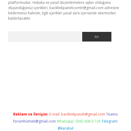
platformudur. Hukuka ve yasal düzenlemelere aykırı olduğunu
düşündüğünüz içerikleri,
backlinkpanelicomtr@gmail.com
adresine
bildirmeniz halinde, ilgili içerikler yasal süre içerisinde sitemizden
kaldırılacaktır.
Arama
w.betexper.xyz/
Reklam ve İletişim:
E-mail:
backlinkpaneli@gmail.com
Teams:
forumhizmeti@gmail.com
Whatsapp: 0262 606 0 726
Telegram:
@karabul