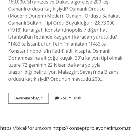
160.000, Sfrantzes ve Dukas’a göre ise 200 kişi.
Osmanlı ordusu kaç kişiydi? Osmanlı Ordusu
(Modern Dönem) Modern Osmanlı Ordusu Sadakat
Osmanlı Sultanı Tipi Ordu Büyüklüğü ~ 2.873.000
(1918) Karargah Konstantinopolis 7 diğer hat
İstanbul’un fethinde kaç gemi karadan yürütüldü?
“1453’te İstanbul’un Fethi”ni anlatan “1453’te
Konstantinopolis’in Fethi” adlı kitapta, Osmanlı
Donanması’na ait çoğu küçük, 30’u kalyon tipi olmak
üzere 72 geminin 22 Nisan’da kara yoluyla
ulaştırıldığı belirtiliyor. Malazgirt Savaşı’nda Bizans
ordusu kaç kişiydi? Ordunun mevcudu 200…
1453
Devamını okuyun
Yorum Bırak
Bizans
Ordusu
Kaç
Kişiydi
https://bicakforum.com
https://konseptprojeyonetim.com.tr