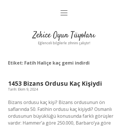
menüyü
Anasayfa
aç
Gizlilik Politikası
Zekice Oyun Tüyoları
Yasal Uyarı
Eğlenceli bilgilerle zihnini çalıştır!
Hakkımızda
Etiket:
Fatih Haliçe kaç gemi indirdi
1453 Bizans Ordusu Kaç Kişiydi
Tarih: Ekim 9, 2024
Bizans ordusu kaç kişi? Bizans ordusunun ön
saflarında 50. Fatihin ordusu kaç kişiydi? Osmanlı
ordusunun büyüklüğü konusunda farklı görüşler
vardır: Hammer’a göre 250.000, Barbaro’ya göre