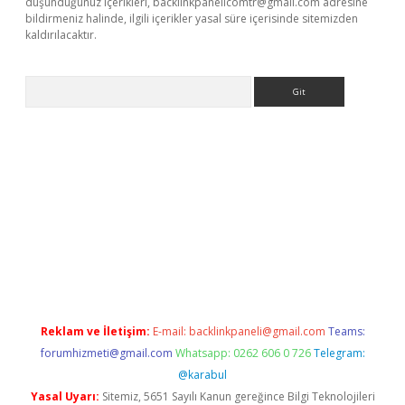
düşündüğünüz içerikleri,
backlinkpanelicomtr@gmail.com
adresine
bildirmeniz halinde, ilgili içerikler yasal süre içerisinde sitemizden
kaldırılacaktır.
Arama
w.betexper.xyz/
Reklam ve İletişim:
E-mail:
backlinkpaneli@gmail.com
Teams:
forumhizmeti@gmail.com
Whatsapp: 0262 606 0 726
Telegram:
@karabul
Yasal Uyarı:
Sitemiz, 5651 Sayılı Kanun gereğince Bilgi Teknolojileri