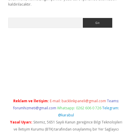
kaldırılacaktır.
Arama
w.betexper.xyz/
Reklam ve İletişim:
E-mail:
backlinkpaneli@gmail.com
Teams:
forumhizmeti@gmail.com
Whatsapp: 0262 606 0 726
Telegram:
@karabul
Yasal Uyarı:
Sitemiz, 5651 Sayılı Kanun gereğince Bilgi Teknolojileri
ve İletişim Kurumu (BTK) tarafından onaylanmış bir Yer Sağlayıcı