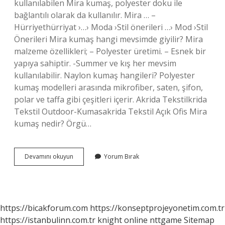
kullanılabilen Mira kumaş, polyester doku ile
bağlantılı olarak da kullanılır. Mira … –
Hürriyethürriyat ›…› Moda ›Stil önerileri …› Mod ›Stil
Önerileri Mira kumaş hangi mevsimde giyilir? Mira
malzeme özellikleri; – Polyester üretimi. – Esnek bir
yapıya sahiptir. -Summer ve kış her mevsim
kullanılabilir. Naylon kumaş hangileri? Polyester
kumaş modelleri arasında mikrofiber, saten, şifon,
polar ve taffa gibi çeşitleri içerir. Akrida Tekstilkrida
Tekstil Outdoor-Kumasakrida Tekstil Açık Ofis Mira
kumaş nedir? Örgü…
Mira
Devamını okuyun
Yorum Bırak
Kumaş
Naylon
Mu
https://bicakforum.com
https://konseptprojeyonetim.com.tr
https://istanbulinn.com.tr
knight online
nttgame
Sitemap