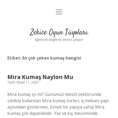
menüyü
Anasayfa
aç
Gizlilik Politikası
Zekice Oyun Tüyoları
Yasal Uyarı
Eğlenceli bilgilerle zihnini çalıştır!
Hakkımızda
Etiket:
En çok çeken kumaş hangisi
Mira Kumaş Naylon Mu
Tarih: Nisan 11, 2025
Mira kumaş iyi mi? Günümüz tekstil sektöründe
sıklıkla kullanılan Mira kumaş türleri, iç mekanı yapı
açısından göstermez. Esnek bir yapıya sahip Mira
kumaş çok dayanıklıdır. Yaz ve kış mevsiminde