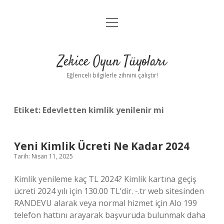
menüyü
Anasayfa
aç
Gizlilik Politikası
Zekice Oyun Tüyoları
Yasal Uyarı
Eğlenceli bilgilerle zihnini çalıştır!
Hakkımızda
Etiket:
Edevletten kimlik yenilenir mi
Yeni Kimlik Ücreti Ne Kadar 2024
Tarih: Nisan 11, 2025
Kimlik yenileme kaç TL 2024? Kimlik kartına geçiş
ücreti 2024 yılı için 130.00 TL’dir. -.tr web sitesinden
RANDEVU alarak veya normal hizmet için Alo 199
telefon hattını arayarak başvuruda bulunmak daha