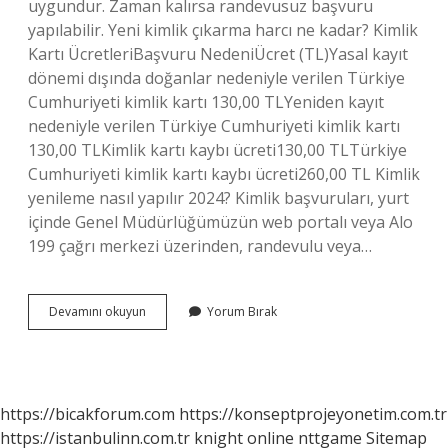
uygundur. Zaman kalırsa randevusuz başvuru
yapılabilir. Yeni kimlik çıkarma harcı ne kadar? Kimlik
Kartı ÜcretleriBaşvuru NedeniÜcret (TL)Yasal kayıt
dönemi dışında doğanlar nedeniyle verilen Türkiye
Cumhuriyeti kimlik kartı 130,00 TLYeniden kayıt
nedeniyle verilen Türkiye Cumhuriyeti kimlik kartı
130,00 TLKimlik kartı kaybı ücreti130,00 TLTürkiye
Cumhuriyeti kimlik kartı kaybı ücreti260,00 TL Kimlik
yenileme nasıl yapılır 2024? Kimlik başvuruları, yurt
içinde Genel Müdürlüğümüzün web portalı veya Alo
199 çağrı merkezi üzerinden, randevulu veya…
Yeni
Devamını okuyun
Yorum Bırak
Kimlik
Ücreti
Ne
Kadar
2024
https://bicakforum.com
https://konseptprojeyonetim.com.tr
https://istanbulinn.com.tr
knight online
nttgame
Sitemap