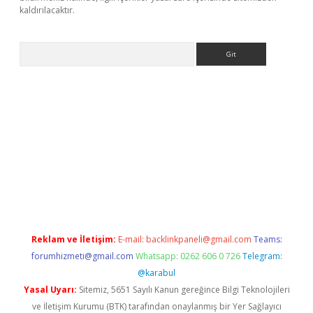
kaldırılacaktır.
Arama
ww.betexper.xyz/
Reklam ve İletişim:
E-mail:
backlinkpaneli@gmail.com
Teams:
forumhizmeti@gmail.com
Whatsapp: 0262 606 0 726
Telegram:
@karabul
Yasal Uyarı:
Sitemiz, 5651 Sayılı Kanun gereğince Bilgi Teknolojileri
ve İletişim Kurumu (BTK) tarafından onaylanmış bir Yer Sağlayıcı