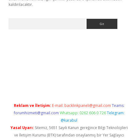
kaldırılacaktır.
Arama
ttps://www.betexper.xyz/
Reklam ve İletişim:
E-mail:
backlinkpaneli@gmail.com
Teams:
forumhizmeti@gmail.com
Whatsapp: 0262 606 0 726
Telegram:
@karabul
Yasal Uyarı:
Sitemiz, 5651 Sayılı Kanun gereğince Bilgi Teknolojileri
ve İletişim Kurumu (BTK) tarafından onaylanmış bir Yer Sağlayıcı