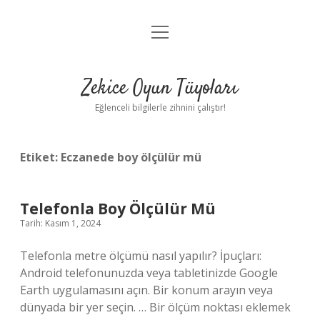
menüyü
Anasayfa
aç
Gizlilik Politikası
Zekice Oyun Tüyoları
Yasal Uyarı
Eğlenceli bilgilerle zihnini çalıştır!
Hakkımızda
Etiket:
Eczanede boy ölçülür mü
Telefonla Boy Ölçülür Mü
Tarih: Kasım 1, 2024
Telefonla metre ölçümü nasıl yapılır? İpuçları:
Android telefonunuzda veya tabletinizde Google
Earth uygulamasını açın. Bir konum arayın veya
dünyada bir yer seçin. … Bir ölçüm noktası eklemek