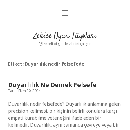
menüyü
Anasayfa
aç
Gizlilik Politikası
Zekice Oyun Tüyoları
Yasal Uyarı
Eğlenceli bilgilerle zihnini çalıştır!
Hakkımızda
Etiket:
Duyarlılık nedir felsefede
Duyarlılık Ne Demek Felsefe
Tarih: Ekim 30, 2024
Duyarlılık nedir felsefede? Duyarlılık anlamına gelen
precision kelimesi, bir kişinin belirli konulara karşı
empati kurabilme yeteneğini ifade eden bir
kelimedir. Duyarlılık, aynı zamanda çevreye veya bir