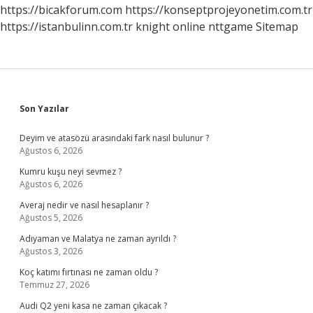
https://bicakforum.com
https://konseptprojeyonetim.com.tr
https://istanbulinn.com.tr
knight online
nttgame
Sitemap
Sidebar
Son Yazılar
Deyim ve atasözü arasındaki fark nasıl bulunur ?
Ağustos 6, 2026
Kumru kuşu neyi sevmez ?
Ağustos 6, 2026
Averaj nedir ve nasıl hesaplanır ?
Ağustos 5, 2026
Adıyaman ve Malatya ne zaman ayrıldı ?
Ağustos 3, 2026
Koç katımı fırtınası ne zaman oldu ?
Temmuz 27, 2026
Audi Q2 yeni kasa ne zaman çıkacak ?