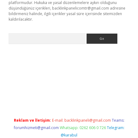
platformudur. Hukuka ve yasal düzenlemelere aykırı olduğunu
düşündüğünüz içerikleri,
backlinkpanelicomtr@gmail.com
adresine
bildirmeniz halinde, ilgili içerikler yasal süre içerisinde sitemizden
kaldırılacaktır.
Arama
ww.betexper.xyz/
Reklam ve İletişim:
E-mail:
backlinkpaneli@gmail.com
Teams:
forumhizmeti@gmail.com
Whatsapp: 0262 606 0 726
Telegram:
@karabul