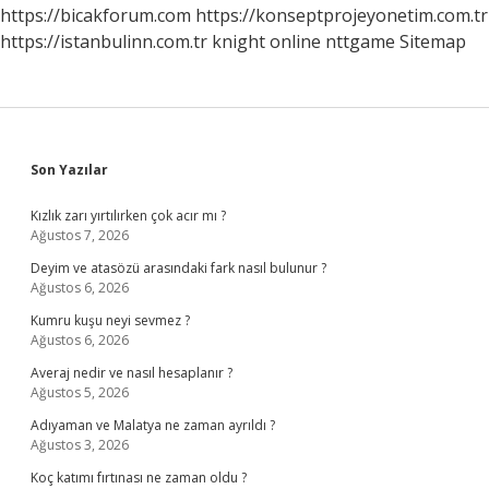
https://bicakforum.com
https://konseptprojeyonetim.com.tr
https://istanbulinn.com.tr
knight online
nttgame
Sitemap
Sidebar
Son Yazılar
Kızlık zarı yırtılırken çok acır mı ?
Ağustos 7, 2026
Deyim ve atasözü arasındaki fark nasıl bulunur ?
Ağustos 6, 2026
Kumru kuşu neyi sevmez ?
Ağustos 6, 2026
Averaj nedir ve nasıl hesaplanır ?
Ağustos 5, 2026
Adıyaman ve Malatya ne zaman ayrıldı ?
Ağustos 3, 2026
Koç katımı fırtınası ne zaman oldu ?