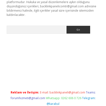
platformudur. Hukuka ve yasal düzenlemelere aykırı olduğunu
düşündüğünüz içerikleri,
backlinkpanelicomtr@gmail.com
adresine
bildirmeniz halinde, ilgili içerikler yasal süre içerisinde sitemizden
kaldırılacaktır.
Arama
w.betexper.xyz/
Reklam ve İletişim:
E-mail:
backlinkpaneli@gmail.com
Teams:
forumhizmeti@gmail.com
Whatsapp: 0262 606 0 726
Telegram:
@karabul