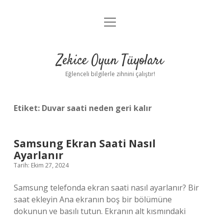
menüyü
Anasayfa
aç
Gizlilik Politikası
Zekice Oyun Tüyoları
Yasal Uyarı
Eğlenceli bilgilerle zihnini çalıştır!
Hakkımızda
Etiket:
Duvar saati neden geri kalır
Samsung Ekran Saati Nasıl
Ayarlanır
Tarih: Ekim 27, 2024
Samsung telefonda ekran saati nasıl ayarlanır? Bir
saat ekleyin Ana ekranın boş bir bölümüne
dokunun ve basılı tutun. Ekranın alt kısmındaki