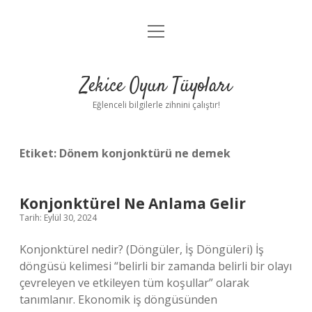
menüyü
Anasayfa
aç
Gizlilik Politikası
Zekice Oyun Tüyoları
Yasal Uyarı
Eğlenceli bilgilerle zihnini çalıştır!
Hakkımızda
Etiket:
Dönem konjonktürü ne demek
Konjonktürel Ne Anlama Gelir
Tarih: Eylül 30, 2024
Konjonktürel nedir? (Döngüler, İş Döngüleri) İş
döngüsü kelimesi “belirli bir zamanda belirli bir olayı
çevreleyen ve etkileyen tüm koşullar” olarak
tanımlanır. Ekonomik iş döngüsünden