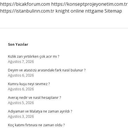
https://bicakforum.com
https://konseptprojeyonetim.com.tr
https://istanbulinn.com.tr
knight online
nttgame
Sitemap
Sidebar
Son Yazılar
Kızlık zarı yırtılırken çok acır mı ?
Ağustos 7, 2026
Deyim ve atasözü arasındaki fark nasıl bulunur ?
Ağustos 6, 2026
Kumru kuşu neyi sevmez ?
Ağustos 6, 2026
Averaj nedir ve nasıl hesaplanır ?
Ağustos 5, 2026
Adıyaman ve Malatya ne zaman ayrıldı ?
Ağustos 3, 2026
Koç katımı fırtınası ne zaman oldu ?