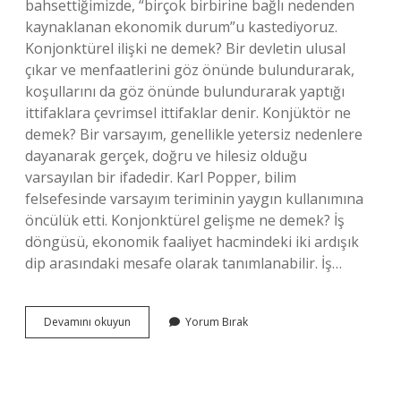
bahsettiğimizde, “birçok birbirine bağlı nedenden
kaynaklanan ekonomik durum”u kastediyoruz.
Konjonktürel ilişki ne demek? Bir devletin ulusal
çıkar ve menfaatlerini göz önünde bulundurarak,
koşullarını da göz önünde bulundurarak yaptığı
ittifaklara çevrimsel ittifaklar denir. Konjüktör ne
demek? Bir varsayım, genellikle yetersiz nedenlere
dayanarak gerçek, doğru ve hilesiz olduğu
varsayılan bir ifadedir. Karl Popper, bilim
felsefesinde varsayım teriminin yaygın kullanımına
öncülük etti. Konjonktürel gelişme ne demek? İş
döngüsü, ekonomik faaliyet hacmindeki iki ardışık
dip arasındaki mesafe olarak tanımlanabilir. İş…
Konjonktürel
Devamını okuyun
Yorum Bırak
Ne
Anlama
Gelir