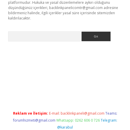
platformudur. Hukuka ve yasal düzenlemelere aykırı olduğunu
düşündüğünüz içerikleri,
backlinkpanelicomtr@gmail.com
adresine
bildirmeniz halinde, ilgili içerikler yasal süre içerisinde sitemizden
kaldırılacaktır.
Arama
https://www.betexper.xyz/
Reklam ve İletişim:
E-mail:
backlinkpaneli@gmail.com
Teams:
forumhizmeti@gmail.com
Whatsapp: 0262 606 0 726
Telegram:
@karabul