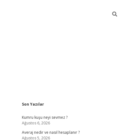
Sidebar
Son Yazılar
online/
vdcasino sitesi
grandoperabet giriş
https://www.betexp
Kumru kuşu neyi sevmez ?
Ağustos 6, 2026
Averaj nedir ve nasıl hesaplanır ?
Ağustos 5, 2026