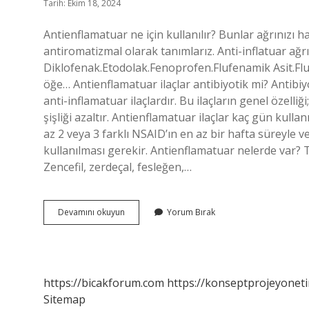
Tarih: Ekim 18, 2024
Antienflamatuar ne için kullanılır? Bunlar ağrınızı ha
antiromatizmal olarak tanımlarız. Anti-inflatuar ağrı 
Diklofenak.Etodolak.Fenoprofen.Flufenamik Asit.Fl
öğe… Antienflamatuar ilaçlar antibiyotik mi? Antibi
anti-inflamatuar ilaçlardır. Bu ilaçların genel özelli
şişliği azaltır. Antienflamatuar ilaçlar kaç gün kull
az 2 veya 3 farklı NSAID’ın en az bir hafta süreyle v
kullanılması gerekir. Antienflamatuar nelerde var? T
Zencefil, zerdeçal, fesleğen,…
Antienflamatuar
Devamını okuyun
Yorum Bırak
Neye
Iyi
Gelir
https://bicakforum.com
https://konseptprojeyoneti
Sitemap