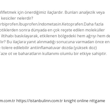
fifletmek için önerdiğimiz ilaçlardır. Bunları analjezik veya
kesiciler nelerdir?
urbiprofen.İbuprofen.İndometasin.Ketoprafen.Daha fazla
yotiklerden sonra dünyada en çok reçete edilen moleküller
ği; iltihabı baskılayarak, etkilenen bölgedeki hem ağrıyı hem d
anılır? Bu ilaçlara yanıt alınmadığı sonucuna varmadan önce en
e tolere edilebilir antiinflamatuvar dozda (yüksek doz)
aze ot ve baharatların kullanımı olumlu bir etkiye sahiptir.
m.com.tr
https://istanbulinn.com.tr
knight online
nttgame