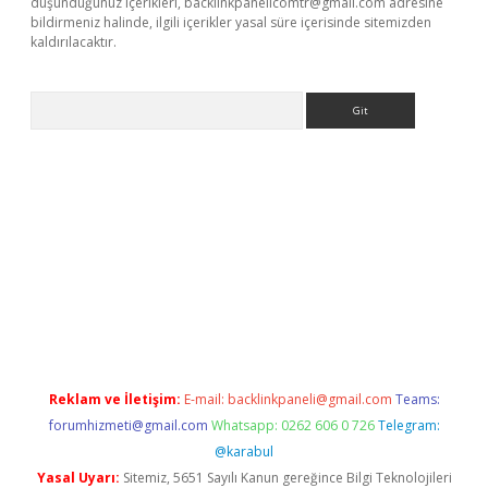
düşündüğünüz içerikleri,
backlinkpanelicomtr@gmail.com
adresine
bildirmeniz halinde, ilgili içerikler yasal süre içerisinde sitemizden
kaldırılacaktır.
Arama
w.betexper.xyz/
Reklam ve İletişim:
E-mail:
backlinkpaneli@gmail.com
Teams:
forumhizmeti@gmail.com
Whatsapp: 0262 606 0 726
Telegram:
@karabul
Yasal Uyarı:
Sitemiz, 5651 Sayılı Kanun gereğince Bilgi Teknolojileri