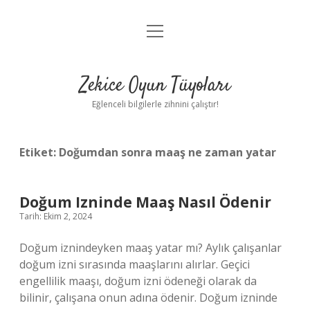
menüyü
Anasayfa
aç
Gizlilik Politikası
Zekice Oyun Tüyoları
Yasal Uyarı
Eğlenceli bilgilerle zihnini çalıştır!
Hakkımızda
Etiket:
Doğumdan sonra maaş ne zaman yatar
Doğum Izninde Maaş Nasıl Ödenir
Tarih: Ekim 2, 2024
Doğum iznindeyken maaş yatar mı? Aylık çalışanlar
doğum izni sırasında maaşlarını alırlar. Geçici
engellilik maaşı, doğum izni ödeneği olarak da
bilinir, çalışana onun adına ödenir. Doğum izninde