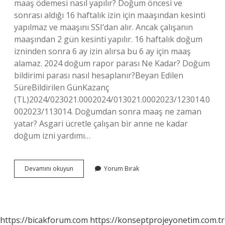
maaş ödemesi nasıl yapılır? Doğum öncesi ve
sonrası aldığı 16 haftalık izin için maaşından kesinti
yapılmaz ve maaşını SSI’dan alır. Ancak çalışanın
maaşından 2 gün kesinti yapılır. 16 haftalık doğum
izninden sonra 6 ay izin alırsa bu 6 ay için maaş
alamaz. 2024 doğum rapor parası Ne Kadar? Doğum
bildirimi parası nasıl hesaplanır?Beyan Edilen
SüreBildirilen GünKazanç
(TL)2024/023021.0002024/013021.0002023/123014.0
002023/113014. Doğumdan sonra maaş ne zaman
yatar? Asgari ücretle çalışan bir anne ne kadar
doğum izni yardımı…
Doğum
Devamını okuyun
Yorum Bırak
Izninde
Maaş
Nasıl
Ödenir
https://bicakforum.com
https://konseptprojeyonetim.com.tr